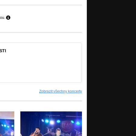
hou.
STI
Zobrazit všechny koncerty