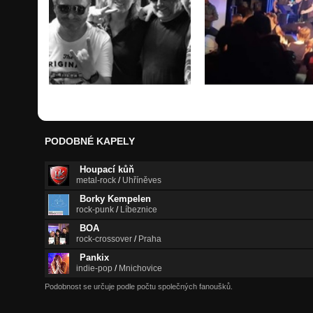
PODOBNÉ KAPELY
Houpací kůň
metal-rock
/
Uhříněves
Borky Kempelen
rock-punk
/
Líbeznice
BOA
rock-crossover
/
Praha
Pankix
indie-pop
/
Mnichovice
Podobnost se určuje podle počtu společných fanoušků.