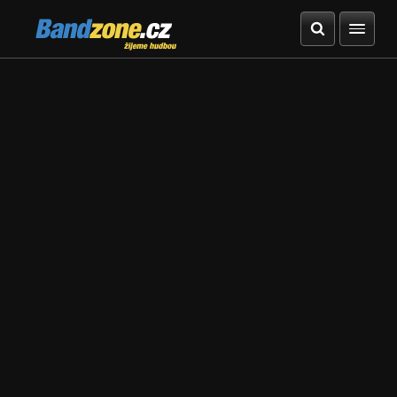
Bandzone.cz
žijeme hudbou