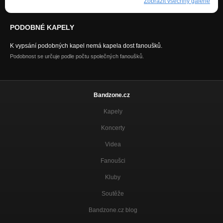
Zobrazit všechny galerie
PODOBNÉ KAPELY
K vypsání podobných kapel nemá kapela dost fanoušků.
Podobnost se určuje podle počtu společných fanoušků.
Bandzone.cz
Kapely
Koncerty
Videa
Fanoušci
Kluby
Soutěže
Bandzone.cz blog