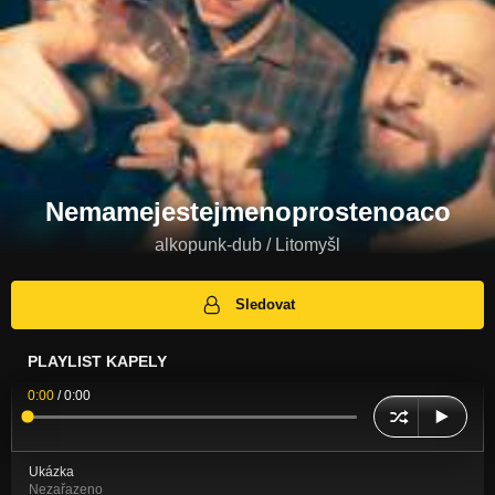
Nemamejestejmenoprostenoaco
alkopunk-dub / Litomyšl
Sledovat
PLAYLIST KAPELY
0:00
/
0:00
Ukázka
Nezařazeno