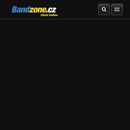
Bandzone.cz
žijeme hudbou