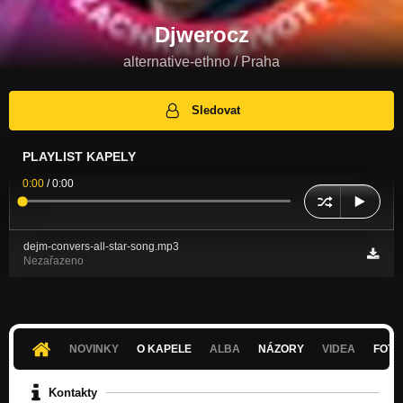
Djwerocz
alternative-ethno / Praha
Sledovat
PLAYLIST KAPELY
0:00
/
0:00
dejm-convers-all-star-song.mp3
Nezařazeno
NOVINKY
O KAPELE
ALBA
NÁZORY
VIDEA
FOTK
Kontakty