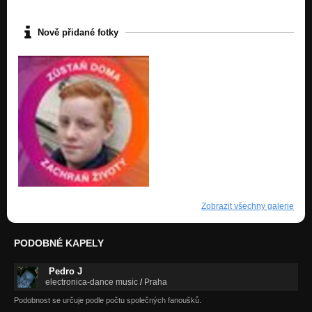
Nově přidané fotky
Zobrazit všechny galerie
PODOBNÉ KAPELY
Pedro J
electronica-dance music
/
Praha
Podobnost se určuje podle počtu společných fanoušků.