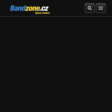
Bandzone.cz
žijeme hudbou