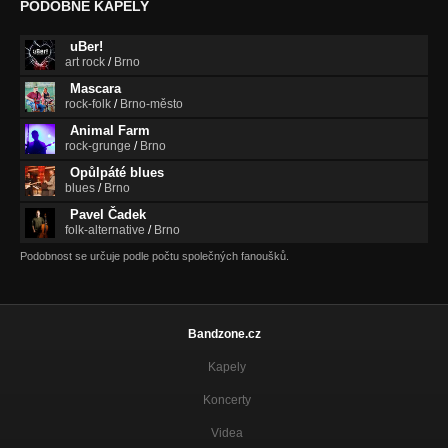
PODOBNÉ KAPELY
uBer!
art rock
/
Brno
Mascara
rock-folk
/
Brno-město
Animal Farm
rock-grunge
/
Brno
Opůlpáté blues
blues
/
Brno
Pavel Čadek
folk-alternative
/
Brno
Podobnost se určuje podle počtu společných fanoušků.
Bandzone.cz
Kapely
Koncerty
Videa