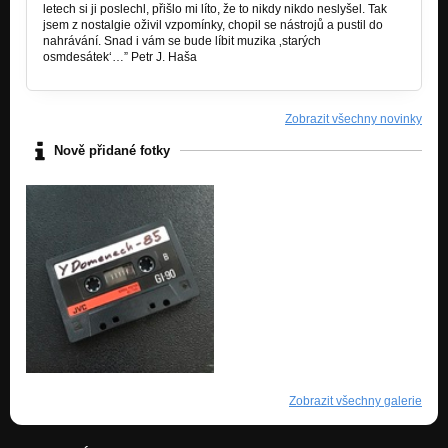
letech si ji poslechl, přišlo mi líto, že to nikdy nikdo neslyšel. Tak
jsem z nostalgie oživil vzpomínky, chopil se nástrojů a pustil do
nahrávání. Snad i vám se bude líbit muzika ‚starých
osmdesátek‘…” Petr J. Haša
Zobrazit všechny novinky
Nově přidané fotky
Zobrazit všechny galerie