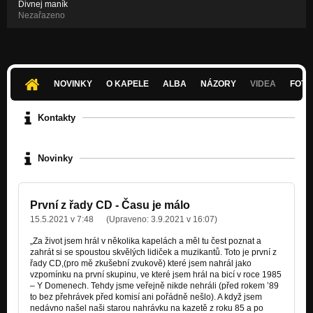
Divnej maník
Nezařazeno
NOVINKY
O KAPELE
ALBA
NÁZORY
VIDEA
FOTK
Kontakty
Novinky
První z řady CD - Času je málo
15.5.2021 v 7:48
(Upraveno:
3.9.2021 v 16:07
)
„Za život jsem hrál v několika kapelách a měl tu čest poznat a
zahrát si se spoustou skvělých lidiček a muzikantů. Toto je první z
řady CD,(pro mě zkušební zvukově) které jsem nahrál jako
vzpomínku na první skupinu, ve které jsem hrál na bicí v roce 1985
– Y Domenech. Tehdy jsme veřejně nikde nehráli (před rokem ’89
to bez přehrávek před komisí ani pořádně nešlo). A když jsem
nedávno našel naši starou nahrávku na kazetě z roku 85 a po