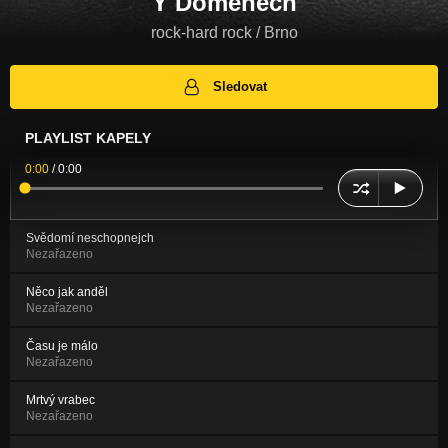
Y Domenech
rock-hard rock / Brno
Sledovat
PLAYLIST KAPELY
0:00
/
0:00
Svědomí neschopnejch
Nezařazeno
Něco jak anděl
Nezařazeno
Času je málo
Nezařazeno
Mrtvý vrabec
Nezařazeno