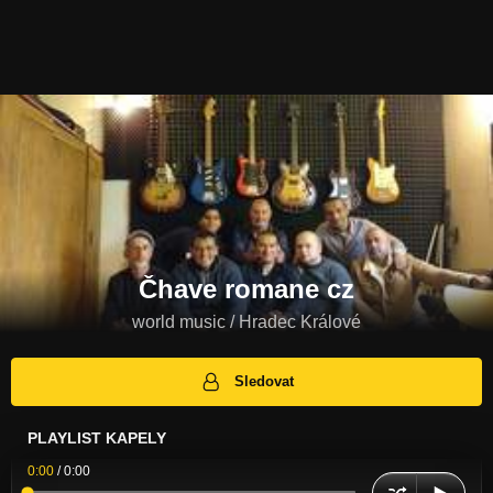
Čhave romane cz
world music / Hradec Králové
Sledovat
PLAYLIST KAPELY
0:00
/
0:00