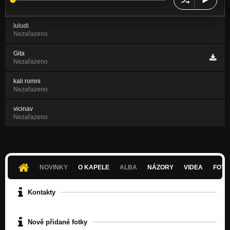
luludi
Nezařazeno
Gita
Nezařazeno
kali romni
Nezařazeno
vicinav
Nezařazeno
NOVINKY
O KAPELE
ALBA
NÁZORY
VIDEA
FOTK
Kontakty
Nově přidané fotky