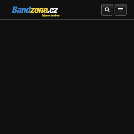
Bandzone.cz
žijeme hudbou