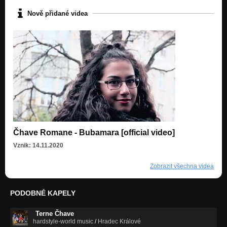
Nově přidané videa
Čhave Romane - Bubamara [official video]
Vznik: 14.11.2020
Zobrazit všechna videa
PODOBNÉ KAPELY
Terne Čhave
hardstyle-world music
/
Hradec Králové