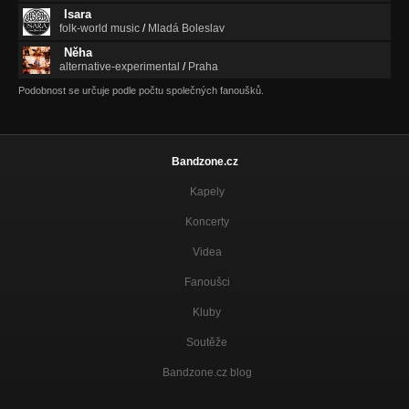
Isara
folk-world music
/
Mladá Boleslav
Něha
alternative-experimental
/
Praha
Podobnost se určuje podle počtu společných fanoušků.
Bandzone.cz
Kapely
Koncerty
Videa
Fanoušci
Kluby
Soutěže
Bandzone.cz blog