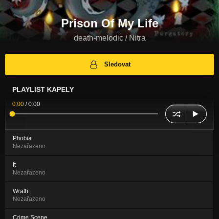
Prison Of My Life
death-melodic / Nitra
Sledovat
PLAYLIST KAPELY
0:00
/
0:00
Phobia
Nezařazeno
It
Nezařazeno
Wrath
Nezařazeno
Crime Scene