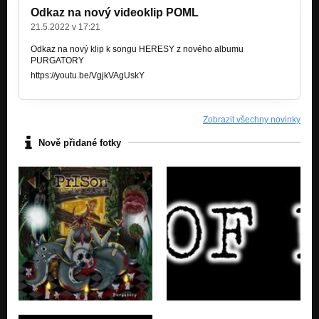
Odkaz na nový videoklip POML
21.5.2022 v 17:21
Odkaz na nový klip k songu HERESY z nového albumu
PURGATORY
https://youtu.be/VgjkVAgUskY
Zobrazit všechny novinky
Nově přidané fotky