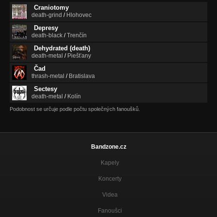
Craniotomy
death-grind
/
Hlohovec
Depresy
death-black
/
Trenčín
Dehydrated (death)
death-metal
/
Piešťany
Čad
thrash-metal
/
Bratislava
Sectesy
death-metal
/
Kolín
Podobnost se určuje podle počtu společných fanoušků.
Bandzone.cz
Kapely
Koncerty
Videa
Fanoušci