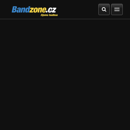
Bandzone.cz
žijeme hudbou