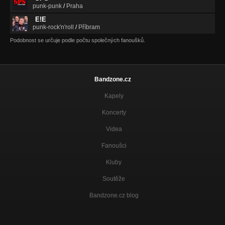
punk-punk
/
Praha
E!E
punk-rock'n'roll
/
Příbram
Podobnost se určuje podle počtu společných fanoušků.
Bandzone.cz
Kapely
Koncerty
Videa
Fanoušci
Kluby
Soutěže
Bandzone.cz blog