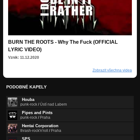
BURN THE ROOTS - Why The Fuck (OFFICIAL
LYRIC VIDEO)
Vznik: 11.12.2020
Zobrazit všechna videa
PODOBNÉ KAPELY
Houba
punk-rock
/
Ústí nad Labem
Pipes and Pints
punk-rock
/
Praha
Hentai Corporation
thrash-rock'n'roll
/
Praha
SPS