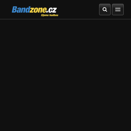
Bandzone.cz
žijeme hudbou