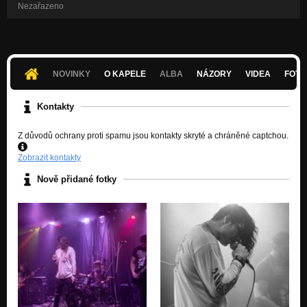
Nezařazeno
NOVINKY
O KAPELE
ALBA
NÁZORY
VIDEA
FOTK
Kontakty
Z důvodů ochrany proti spamu jsou kontakty skryté a chráněné captchou.
Zobrazit kontakty
Nově přidané fotky