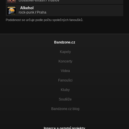
crossover-thrash
/
Trutnov
Alkehol
rock-punk
/
Praha
Podobnost se určuje podle počtu společných fanoušků.
Bandzone.cz
Kapely
Koncerty
Videa
Fanoušci
Kluby
Soutěže
Bandzone.cz blog
Inzerce a ostatní projekty