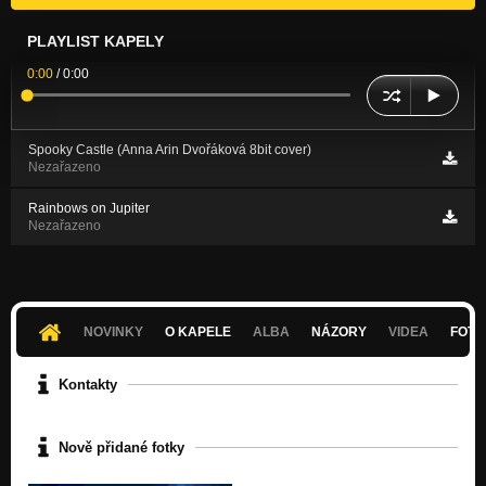
PLAYLIST KAPELY
0:00
/
0:00
Spooky Castle (Anna Arin Dvořáková 8bit cover)
Nezařazeno
Rainbows on Jupiter
Nezařazeno
NOVINKY
O KAPELE
ALBA
NÁZORY
VIDEA
FOTK
Kontakty
Nově přidané fotky