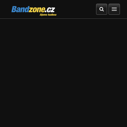
Bandzone.cz
žijeme hudbou