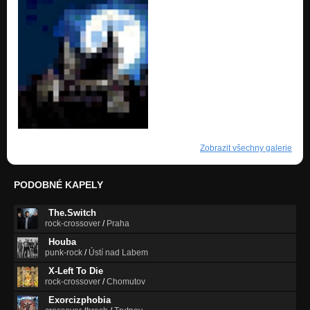
Zobrazit všechny galerie
PODOBNÉ KAPELY
The.Switch
rock-crossover
/
Praha
Houba
punk-rock
/
Ústí nad Labem
X-Left To Die
rock-crossover
/
Chomutov
Exorcizphobia