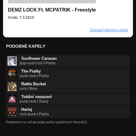
DEMZ LOCK Ft. MCPATRIK - Freestyle
Vznik: 7.3.2019
Zobrazit všechna videa
PODOBNÉ KAPELY
Sunflower Caravan
pop-rock'n'roll
/
Praha
The Fialky
punk-rock
/
Praha
Rattle Bucket
rock
/
Brno
Totální nasazení
punk-rock
/
Slaný
Harlej
rock-punk
/
Praha
Podobnost se určuje podle počtu společných fanoušků.