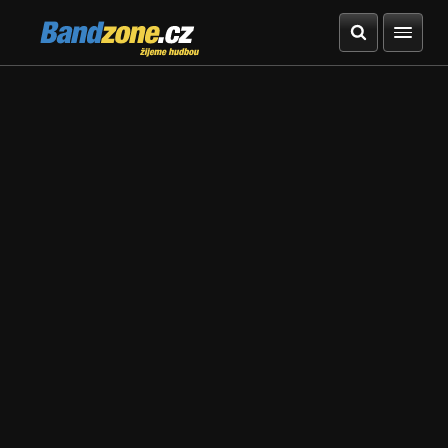
Bandzone.cz
žijeme hudbou