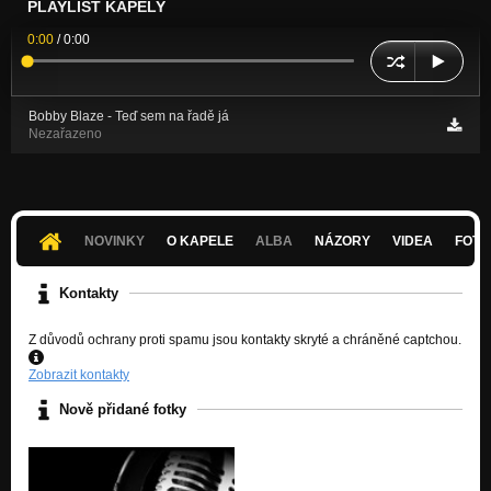
PLAYLIST KAPELY
0:00
/
0:00
Bobby Blaze - Teď sem na řadě já
Nezařazeno
NOVINKY
O KAPELE
ALBA
NÁZORY
VIDEA
FOTK
Kontakty
Z důvodů ochrany proti spamu jsou kontakty skryté a chráněné captchou.
Zobrazit kontakty
Nově přidané fotky