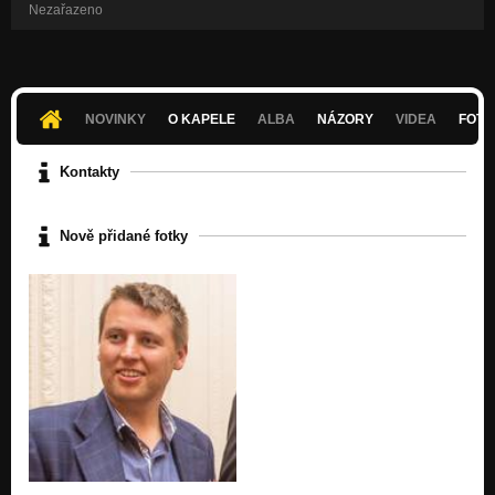
Nezařazeno
NOVINKY
O KAPELE
ALBA
NÁZORY
VIDEA
FOTK
Kontakty
Nově přidané fotky