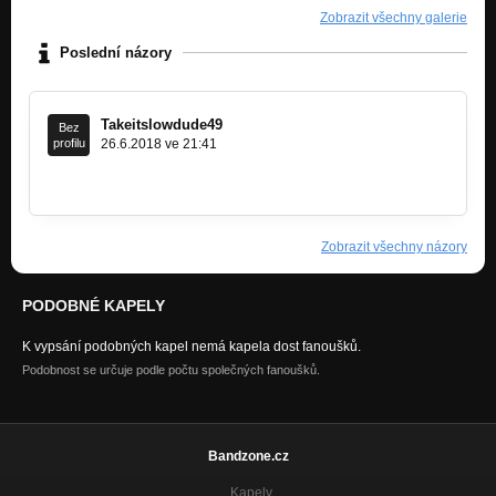
Zobrazit všechny galerie
Poslední názory
Takeitslowdude49
Bez
profilu
26.6.2018 ve 21:41
https://ddfbusty.com/pornstars/lucie…
Zobrazit všechny názory
PODOBNÉ KAPELY
K vypsání podobných kapel nemá kapela dost fanoušků.
Podobnost se určuje podle počtu společných fanoušků.
Bandzone.cz
Kapely