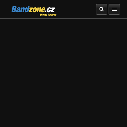
Bandzone.cz
žijeme hudbou