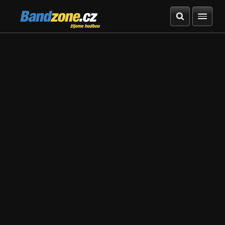
Bandzone.cz
žijeme hudbou