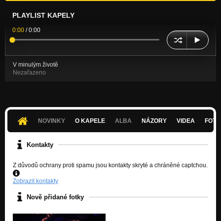
PLAYLIST KAPELY
0:00
/
0:00
V minulým životě
Nezařazeno
NOVINKY
O KAPELE
ALBA
NÁZORY
VIDEA
FOTK
Kontakty
Z důvodů ochrany proti spamu jsou kontakty skryté a chráněné captchou.
Zobrazit kontakty
Nově přidané fotky