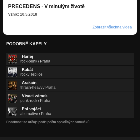
PRECEDENS - V minulým životě
Vznik: 10.5.2018
Zobrazit všechna videa
PODOBNÉ KAPELY
Harlej
rock-punk
/
Praha
Kabát
rock
/
Teplice
Arakain
thrash-heavy
/
Praha
Visací zámek
punk-rock
/
Praha
Psí vojáci
alternative
/
Praha
Podobnost se určuje podle počtu společných fanoušků.