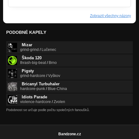
Zobrazit všechny názory
PODOBNÉ KAPELY
Mizar
grind-grind
/
Lučenec
Škoda 120
thrash-big-beat
/
Brno
Pigsty
grind-hardcore
/
Vyškov
Bricanyl Turbuhaler
hardcore-punk
/
Blue-China
Idiots Parade
violence-hardcore
/
Zvolen
Podobnost se určuje podle počtu společných fanoušků.
Bandzone.cz