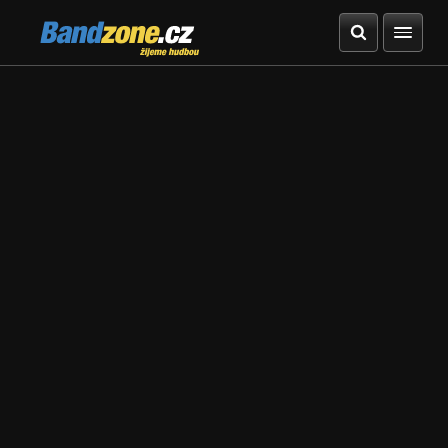
Bandzone.cz
žijeme hudbou