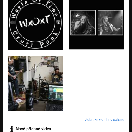
Junx Not Dead
Junx Not Dead
Insane
Junx Not Dead
Fuck Off
Junx Not Dead
Nothing To Gain
Junx Not Dead
Bitter Taste
REhearsal Demo 2017
Fuck Off
REhearsal Demo 2017
Loosing Generation
REhearsal Demo 2017
Zobrazit všechny galerie
Trouble
REhearsal Demo 2017
Nově přidané videa