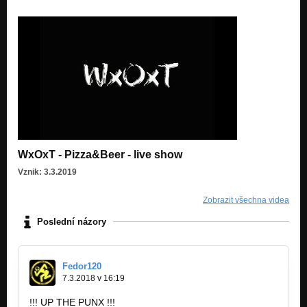
Daddy
REhearsal Demo 2017
Leave Me In The Rain
REhearsal Demo 2017
Ego Human
REhearsal Demo 2017
WxOxT - Pizza&Beer - live show
Vznik: 3.3.2019
Zobrazit všechna videa
Poslední názory
Fedor120
7.3.2018 v 16:19
!!! UP THE PUNX !!!