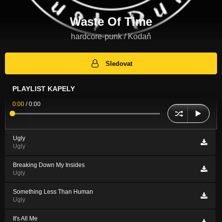
Waste Of Time
hardcore-punk / Kodaň
Sledovat
PLAYLIST KAPELY
0:00
/
0:00
Ugly
Ugly
Breaking Down My Insides
Ugly
Something Less Than Human
Ugly
It's All Me