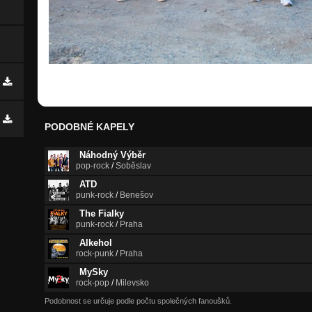
PODOBNÉ KAPELY
Náhodný Výběr
pop-rock
/
Soběslav
ATD
punk-rock
/
Benešov
The Fialky
punk-rock
/
Praha
Alkehol
rock-punk
/
Praha
MySky
rock-pop
/
Milevsko
Podobnost se určuje podle počtu společných fanoušků.