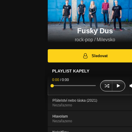
Fusky Dus
rock-pop / Milevsko
Sledovat
PLAYLIST KAPELY
0:00
/
0:00
Přátelství nebo láska (2021)
Nezařazeno
Hlavolam
Nezařazeno