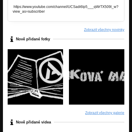
https://www.youtube.com/channel/UCSadi6lp5___qWrTX509l_w?
view_as=subscriber
Zobrazit všechny novinky
Nově přidané fotky
Zobrazit všechny galerie
Nově přidané videa