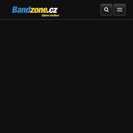
Bandzone.cz
žijeme hudbou