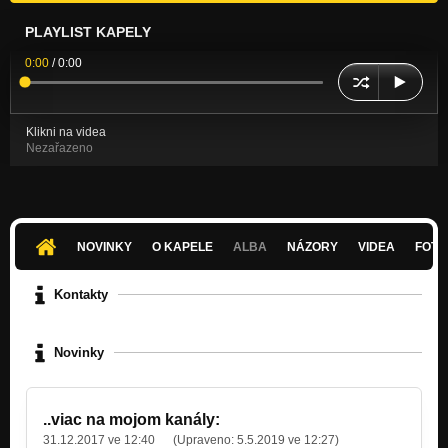
PLAYLIST KAPELY
0:00
/
0:00
Klikni na videa
Nezařazeno
NOVINKY
O KAPELE
ALBA
NÁZORY
VIDEA
FOTK
Kontakty
Novinky
..viac na mojom kanály:
31.12.2017 ve 12:40
(Upraveno:
5.5.2019 ve 12:27
)