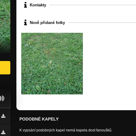
Kontakty
Nově přidané fotky
PODOBNÉ KAPELY
K vypsání podobných kapel nemá kapela dost fanoušků.