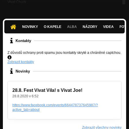
Vivat Chuck
Nezařazeno
Fragment
Nezařazeno
NOVINKY
O KAPELE
ALBA
NÁZORY
VIDEA
FOTK
Vivat Michal
Nezařazeno
Kontakty
Vivat Joey
Z důvodů ochrany proti spamu jsou kontakty skryté a chráněné captchou.
Nezařazeno
Zobrazit kontakty
Novinky
28.8. Fest Vivat Vila! s Vivat Joe!
28.8.2020 v 6:52
https://www.facebook.com/events/664478737645987/?
active_tab=about
Zobrazit všechny novinky