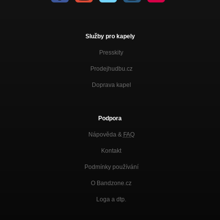
Služby pro kapely
Presskity
Prodejhudbu.cz
Doprava kapel
Podpora
Nápověda &
FAQ
Kontakt
Podmínky používání
O Bandzone.cz
Loga a dtp.