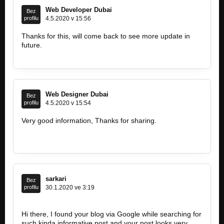
Web Developer Dubai
Bez
profilu
4.5.2020 v 15:56
Thanks for this, will come back to see more update in
future.
https://www.creativedesignuae.com
Web Designer Dubai
Bez
profilu
4.5.2020 v 15:54
Very good information, Thanks for sharing.
https://www.creativedesignuae.com.
sarkari
Bez
profilu
30.1.2020 ve 3:19
Hi there, I found your blog via Google while searching for
such kinda informative post and your post looks very