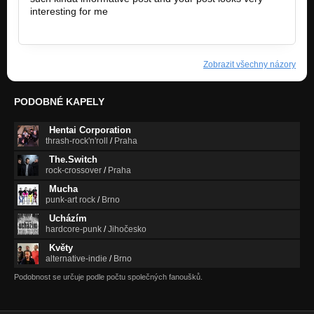
interesting for me
https://sarkariresults.today/
Zobrazit všechny názory
PODOBNÉ KAPELY
Hentai Corporation
thrash-rock'n'roll
/
Praha
The.Switch
rock-crossover
/
Praha
Mucha
punk-art rock
/
Brno
Ucházím
hardcore-punk
/
Jihočesko
Květy
alternative-indie
/
Brno
Podobnost se určuje podle počtu společných fanoušků.