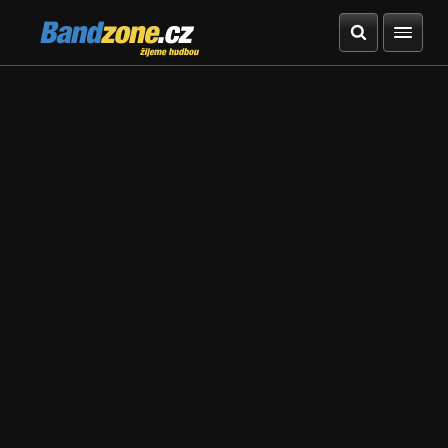
Bandzone.cz
žijeme hudbou