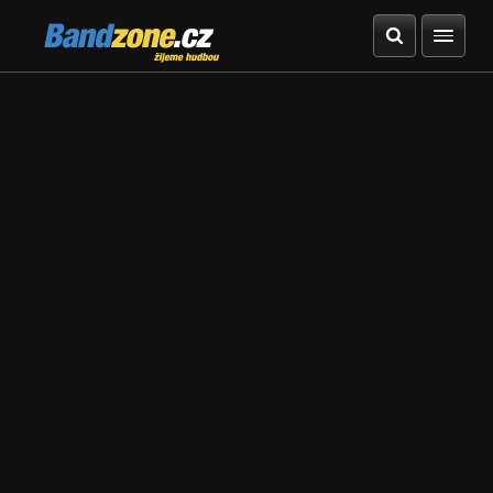
Bandzone.cz
žijeme hudbou