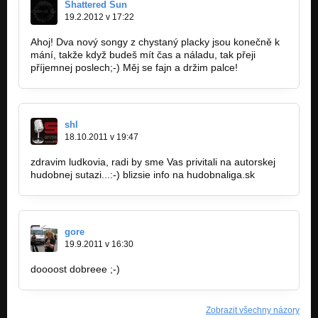
Shattered Sun
Notice
19.2.2012 v 17:22
Nezařazeno
Ahoj! Dva nový songy z chystaný placky jsou konečně k
Something In The Way
mání, takže když budeš mít čas a náladu, tak přeji
Nezařazeno
příjemnej poslech;-) Měj se fajn a držim palce!
Infinite (Coming Away)
Nezařazeno
shl
Ink
18.10.2011 v 19:47
Nezařazeno
zdravim ludkovia, radi by sme Vas privitali na autorskej
hudobnej sutazi...:-) blizsie info na hudobnaliga.sk
gore
19.9.2011 v 16:30
doooost dobreee ;-)
Zobrazit všechny názory