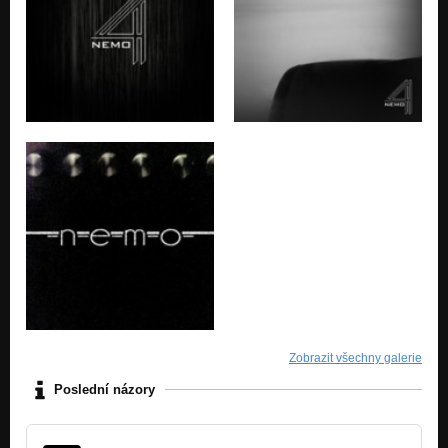
Spaceship Fall
Nezařazeno
Feel The Sun
Nezařazeno
Constellation
Nezařazeno
Youth
Nezařazeno
Surrounding
Nezařazeno
Secret Chambers
Nezařazeno
Echoe
Zobrazit všechny galerie
Nezařazeno
Poslední názory
The Night
Nezařazeno