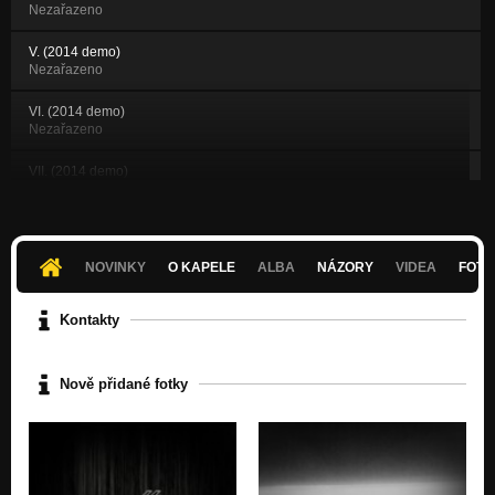
Nezařazeno
V. (2014 demo)
Nezařazeno
VI. (2014 demo)
Nezařazeno
VII. (2014 demo)
Nezařazeno
VIII. Rest In Pieces (2014 demo)
Nezařazeno
NOVINKY
O KAPELE
ALBA
NÁZORY
VIDEA
FOTK
IX. (2014 demo)
Nezařazeno
Kontakty
<<
Nezařazeno
Nově přidané fotky
Into The Deepest Darkness Of A Man's Mind
Nezařazeno
No Choice
Nezařazeno