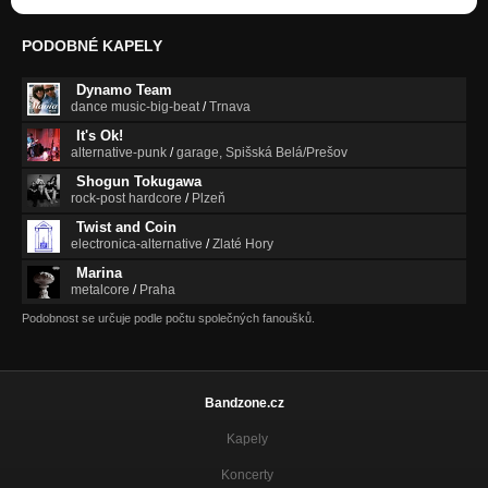
PODOBNÉ KAPELY
Dynamo Team
dance music-big-beat
/
Trnava
It's Ok!
alternative-punk
/
garage, Spišská Belá/Prešov
Shogun Tokugawa
rock-post hardcore
/
Plzeň
Twist and Coin
electronica-alternative
/
Zlaté Hory
Marina
metalcore
/
Praha
Podobnost se určuje podle počtu společných fanoušků.
Bandzone.cz
Kapely
Koncerty