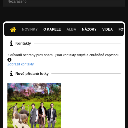
Nezařazeno
NOVINKY
O KAPELE
ALBA
NÁZORY
VIDEA
FOTK
Kontakty
Z důvodů ochrany proti spamu jsou kontakty skryté a chráněné captchou.
Zobrazit kontakty
Nově přidané fotky