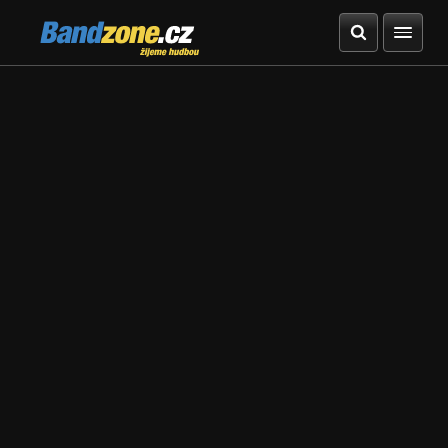
Bandzone.cz
žijeme hudbou