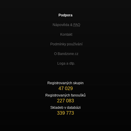
Podpora
Nápověda &
FAQ
Kontakt
Podmínky používání
O Bandzone.cz
Loga a dtp.
Registrovaných skupin
47 029
Registrovaných fanoušků
227 083
Skladeb v databázi
339 773