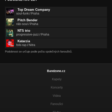
Top Dream Company
soul-funk
/
Praha
Pitch Bender
r&b-soul
/
Praha
NTS trio
progressive-jazz
/
Praha
Katarzia
folk-rap
/
Nitra
Podobnost se určuje podle počtu společných fanoušků.
Bandzone.cz
Kapely
Koncerty
Videa
Fanoušci