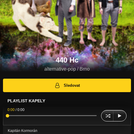
440 Hc
alternative-pop / Brno
Sledovat
PLAYLIST KAPELY
0:00
/
0:00
Kapitán Kormorán