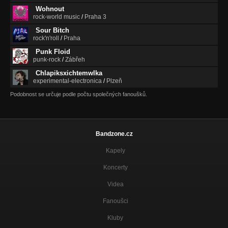
Wohnout
rock-world music
/
Praha 3
Sour Bitch
rock'n'roll
/
Praha
Punk Floid
punk-rock
/
Zábřeh
Chlapiksxichtemwlka
experimental-electronica
/
Plzeň
Podobnost se určuje podle počtu společných fanoušků.
Bandzone.cz
Kapely
Koncerty
Videa
Fanoušci
Kluby