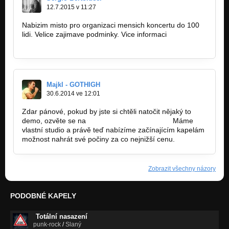
12.7.2015 v 11:27
Nabizim misto pro organizaci mensich koncertu do 100
lidi. Velice zajimave podminky. Vice informaci
info@bertolucci-sound.com
Majkl - GOTHIGH
30.6.2014 ve 12:01
Zdar pánové, pokud by jste si chtěli natočit nějaký to
demo, ozvěte se na
gothighband@gmail.com.
Máme
vlastní studio a právě teď nabízíme začínajícím kapelám
možnost nahrát své počiny za co nejnižší cenu.
Zobrazit všechny názory
PODOBNÉ KAPELY
Totální nasazení
punk-rock
/
Slaný