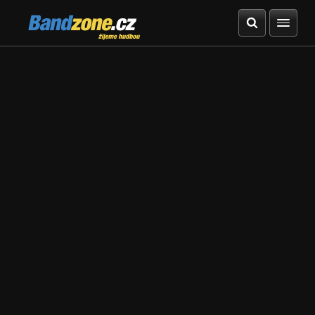
Bandzone.cz
žijeme hudbou