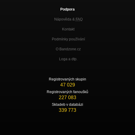
Podpora
Nápověda &
FAQ
Kontakt
Podmínky používání
O Bandzone.cz
Loga a dtp.
Registrovaných skupin
47 029
Registrovaných fanoušků
227 083
Skladeb v databázi
339 773