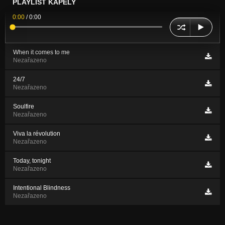
PLAYLIST KAPELY
0:00
/
0:00
When it comes to me
Nezařazeno
24/7
Nezařazeno
Soulfire
Nezařazeno
Viva la révolution
Nezařazeno
Today, tonight
Nezařazeno
Intentional Blindness
Nezařazeno