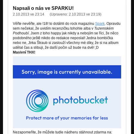
Nezařazeno
Napsali o nás ve SPARKU!
2.10.2013 ve 23:14
(Upraveno:
2.10.2013 ve 23:19
)
Věřte nevěřte, ale !18! to dotáhli do rock magazínu
Spark
. Opravdu
sem nečekal, že uvidím recenzičku tohohle alba v
Tuzemském
Podhoubí
. Jsem z toho happy jak nikdy a nebojím se říci, že něco
podobného ještě nikdo do redakce neposlal! Jedna bombička
nebo ne, Jirka Štraub si zaslouží všechny mé díky, že si na album
udělal čas a slibuji, že další počin už bude na dvě! ;D
Masivní THX!
Nezapomeňte, že můžete tudle nádheru stáhnout zdarma na: