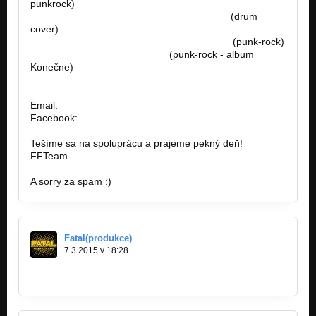
punkrock)
https://www.youtube.com/watch?v=7qmu2…
(drum
cover)
https://www.youtube.com/watch?v=sPErpV…
(punk-rock)
http://bandzone.cz/preniczanic
(punk-rock - album
Konečne)
Email:
famousfactory.manager@gmail.com
Facebook:
https://goo.gl/unFOfx
Tešíme sa na spoluprácu a prajeme pekný deň!
FFTeam
A sorry za spam :)
Fatal(produkce)
7.3.2015 v 18:28
https://www.youtube.com/watch?v…