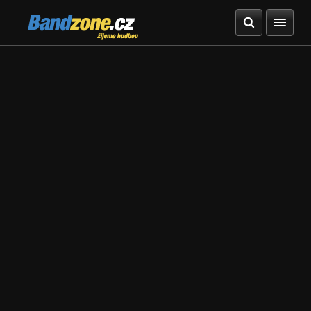
Bandzone.cz
žijeme hudbou