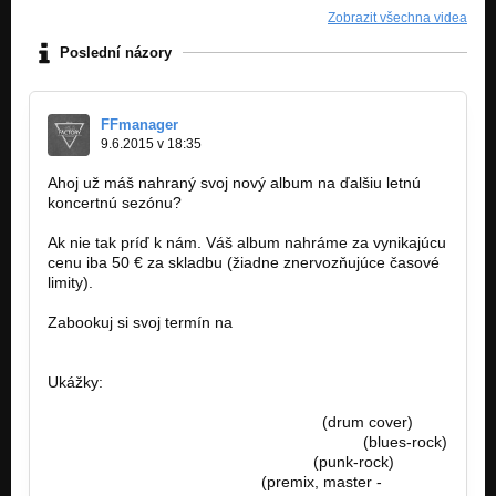
Zobrazit všechna videa
Poslední názory
FFmanager
9.6.2015 v 18:35
Ahoj už máš nahraný svoj nový album na ďalšiu letnú
koncertnú sezónu?
Ak nie tak príď k nám. Váš album nahráme za vynikajúcu
cenu iba 50 € za skladbu (žiadne znervozňujúce časové
limity).
Zabookuj si svoj termín na
famousfactory.manager@gmail.com
Ukážky:
https://www.youtube.com/watch?v=L…
(drum cover)
https://www.youtube.com/watch?v=fYcwoy…
(blues-rock)
https://www.youtube.com/watch?v=…
(punk-rock)
http://bandzone.cz/lostsoulsnr
(premix, master -