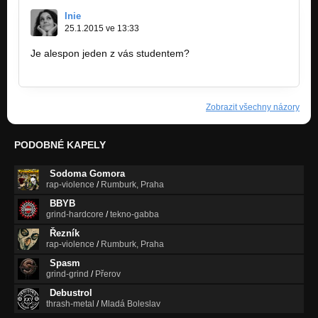
Inie
25.1.2015 ve 13:33
Je alespon jeden z vás studentem?
https://www.facebook.com…
Zobrazit všechny názory
PODOBNÉ KAPELY
Sodoma Gomora
rap-violence
/
Rumburk, Praha
BBYB
grind-hardcore
/
tekno-gabba
Řezník
rap-violence
/
Rumburk, Praha
Spasm
grind-grind
/
Přerov
Debustrol
thrash-metal
/
Mladá Boleslav