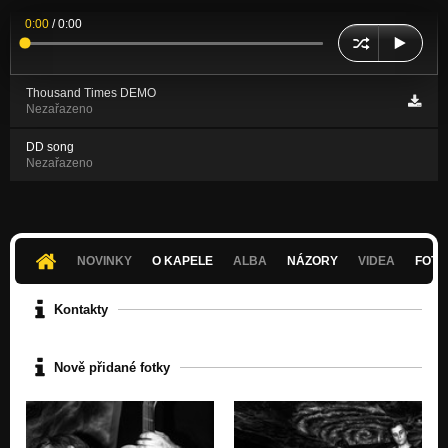
0:00
/
0:00
Thousand Times DEMO
Nezařazeno
DD song
Nezařazeno
NOVINKY
O KAPELE
ALBA
NÁZORY
VIDEA
FOTK
Kontakty
Nově přidané fotky