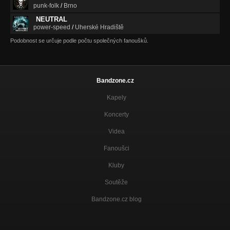
punk-folk
/
Brno
NEUTRAL
power-speed
/
Uherské Hradiště
Podobnost se určuje podle počtu společných fanoušků.
Bandzone.cz
Kapely
Koncerty
Videa
Fanoušci
Kluby
Soutěže
Bandzone.cz blog