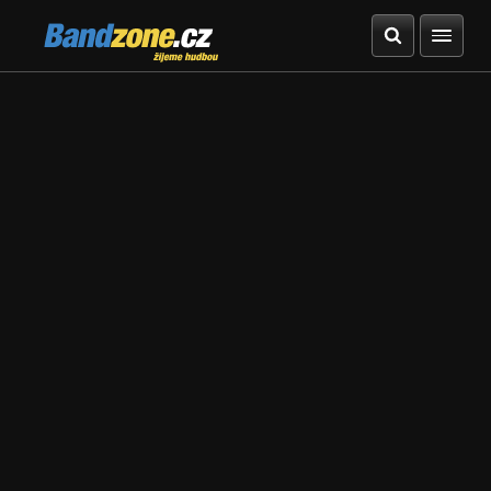
Bandzone.cz
žijeme hudbou