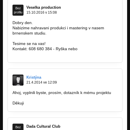
Veselka production
Bez
profilu
15.10.2016 v 15:08
Dobry den.
Nabizime nahravani produkci i mastering v nasem
brnenskem studiu.
www.facebook.com/studioveselka
Tesime se na vas!
Kontakt: 608 680 384 - Ryška nebo
studioveselka@centrum.cz
Kristýna
21.4.2014 ve 12:09
Ahoj, vyplnili byste, prosím, dotazník k mému projektu
http://www.survio.com/survey/d/N9B9Z1E…
Děkuji
Dada Cultural Club
Bez