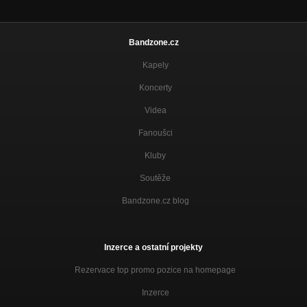
Naopak
Nezařazeno
Bandzone.cz
Hospoda
Kapely
Nezařazeno
Koncerty
Videa
Fanoušci
Kluby
Soutěže
Bandzone.cz blog
Inzerce a ostatní projekty
Rezervace top promo pozice na homepage
Inzerce