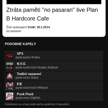
Nezařazeno
Ztráta paměti "no pasaran" live Plan
Starenka
Nezařazeno
B Hardcore Cafe
Narvana
Živé vystoupení
Vznik: 30.1.2014
Nezařazeno
no pasaran
Aquarko
Nezařazeno
PODOBNÉ KAPELY
Neplakej
SPS
Nezařazeno
punk-punk
/
Praha
Labute
N.V.Ú.
Nezařazeno
punk-rock'n'roll
/
Hradec Králové
Totální nasazení
ZemeVodaVzduch
punk-rock
/
Slaný
Nezařazeno
E!E
punk-rock'n'roll
/
Příbram
Blbej den
Nezařazeno
Punk Floid
punk-rock
/
Zábřeh
No Pasaran
Podobnost se určuje podle počtu společných fanoušků.
Nezařazeno