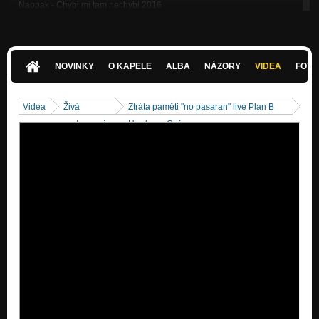
Naopak - Chybi mi tam nechybi 2016
Nezařazeno
Sebevrah - Chybi mi tam nechybi 2016
Nezařazeno
NOVINKY
O KAPELE
ALBA
NÁZORY
VIDEA
FOTK
Zprávy - Chybi mi tam nechybi 2016
Nezařazeno
Videa
Živá
Ztráta paměti "no pasaran" live Plan B
Do Boje
vystoupení
Hardcore Cafe
Nezařazeno
Asocial
Nezařazeno
Nejistota
Nezařazeno
Svet
Nezařazeno
Predcasny pohreb
Nezařazeno
Mozna