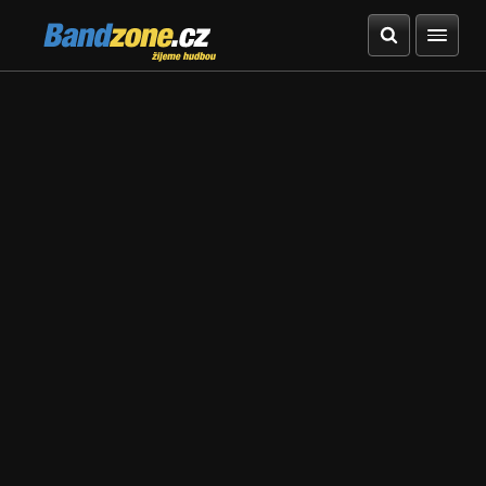
Bandzone.cz
žijeme hudbou