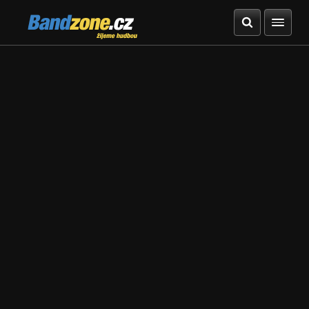
Bandzone.cz
žijeme hudbou