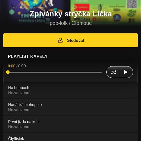
Zpívánky strýčka Líčka
pop-folk / Olomouc
Sledovat
PLAYLIST KAPELY
0:00
/
0:00
Na houbách
Nezařazeno
Hanácká metropole
Nezařazeno
První jízda na kole
Nezařazeno
Čtyřlístek