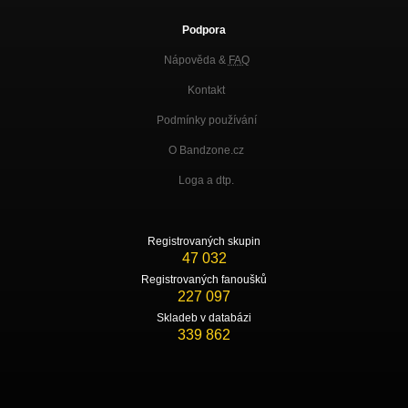
Podpora
Nápověda &
FAQ
Kontakt
Podmínky používání
O Bandzone.cz
Loga a dtp.
Registrovaných skupin
47 032
Registrovaných fanoušků
227 097
Skladeb v databázi
339 862