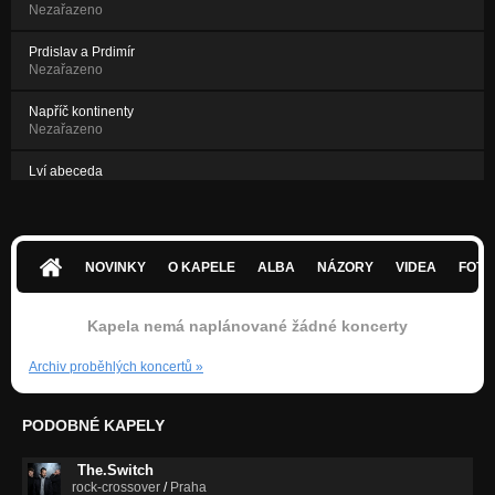
Nezařazeno
Prdislav a Prdimír
Nezařazeno
Napříč kontinenty
Nezařazeno
Lví abeceda
Nezařazeno
Nikdy nechcem bejt dospělí
Nezařazeno
NOVINKY
O KAPELE
ALBA
NÁZORY
VIDEA
FOTK
O nemocech
Nezařazeno
Kapela nemá naplánované žádné koncerty
Archiv proběhlých koncertů
»
PODOBNÉ KAPELY
The.Switch
rock-crossover
/
Praha