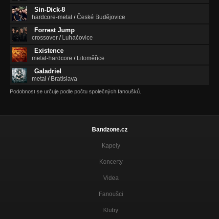
Sin-Dick-8
hardcore-metal
/
České Budějovice
Forrest Jump
crossover
/
Luhačovice
Existence
metal-hardcore
/
Litoměřice
Galadriel
metal
/
Bratislava
Podobnost se určuje podle počtu společných fanoušků.
Bandzone.cz
Kapely
Koncerty
Videa
Fanoušci
Kluby