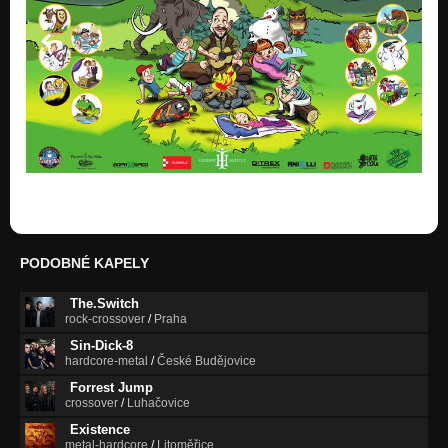
PODOBNÉ KAPELY
The.Switch
rock-crossover
/
Praha
Sin-Dick-8
hardcore-metal
/
České Budějovice
Forrest Jump
crossover
/
Luhačovice
Existence
metal-hardcore
/
Litoměřice