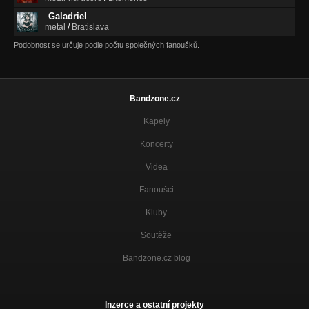
Galadriel
metal
/
Bratislava
Podobnost se určuje podle počtu společných fanoušků.
Bandzone.cz
Kapely
Koncerty
Videa
Fanoušci
Kluby
Soutěže
Bandzone.cz blog
Inzerce a ostatní projekty