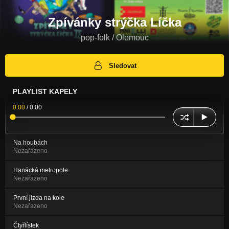
Zpívánky strýčka Líčka
pop-folk / Olomouc
Sledovat
PLAYLIST KAPELY
0:00
/
0:00
Na houbách
Nezařazeno
Hanácká metropole
Nezařazeno
První jízda na kole
Nezařazeno
Čtyřlístek