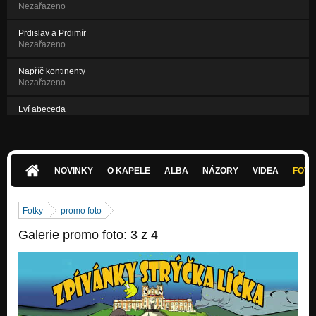
Nezařazeno
Prdislav a Prdimír
Nezařazeno
Napříč kontinenty
Nezařazeno
Lví abeceda
Nezařazeno
Nikdy nechcem bejt dospělí
Nezařazeno
NOVINKY
O KAPELE
ALBA
NÁZORY
VIDEA
FOTK
O nemocech
Nezařazeno
Fotky
promo foto
Galerie promo foto: 3 z 4