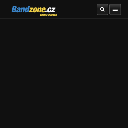
Bandzone.cz
žijeme hudbou