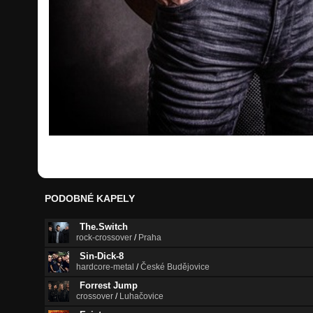
PODOBNÉ KAPELY
The.Switch
rock-crossover
/
Praha
Sin-Dick-8
hardcore-metal
/
České Budějovice
Forrest Jump
crossover
/
Luhačovice