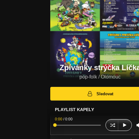
Zpívánky strýčka Líčk
pop-folk / Olomouc
Sledovat
PLAYLIST KAPELY
0:00
/
0:00