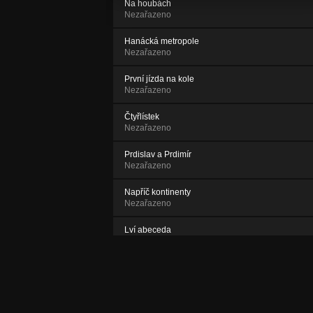
Na houbách
Nezařazeno
Hanácká metropole
Nezařazeno
První jízda na kole
Nezařazeno
Čtyřlístek
Nezařazeno
Prdislav a Prdimír
Nezařazeno
Napříč kontinenty
Nezařazeno
Lví abeceda
Nezařazeno
Nikdy nechcem bejt dospělí
Nezařazeno
O nemocech