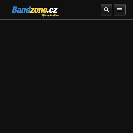
Bandzone.cz
žijeme hudbou