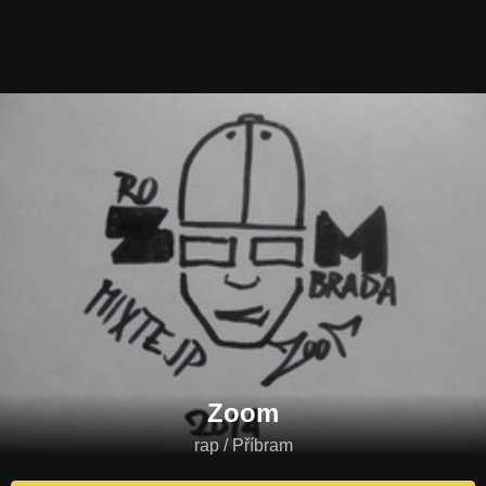
Zoom
rap / Příbram