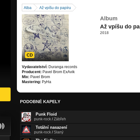
Alba
Až vpíšu do papíru
Album
Až vpíšu do pa
2018
CD
Vydavatelství:
Duranga records
Producent:
Pavel Brom ExAvik
Mix:
Pavel Brom
Mastering:
PyHa
PODOBNÉ KAPELY
Punk Floid
punk-rock
/
Zábřeh
Totální nasazení
punk-rock
/
Slaný