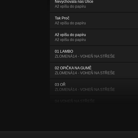
Nevychovala nás Ulice
Až vpíšu do papíru
Tak Proč
Až vpíšu do papíru
Až vpíšu do papíru
Až vpíšu do papíru
01 LAMBO
ZLOMENÁ14 - VOHEŇ NA STŘEŠE
02 OPIČKA NA GUMĚ
ZLOMENÁ14 - VOHEŇ NA STŘEŠE
03 OŘ
ZLOMENÁ14 - VOHEŇ NA STŘEŠE
04 VOHEŇ NA STŘEŠE
ZLOMENÁ14 - VOHEŇ NA STŘEŠE
05 AŽ JEDNOU
ZLOMENÁ14 - VOHEŇ NA STŘEŠE
06 TELEVIZNÍ