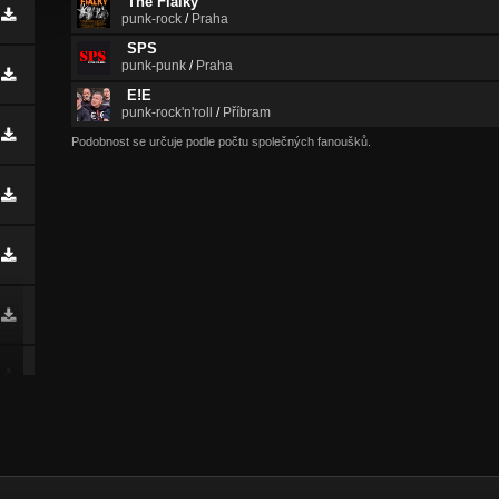
The Fialky
punk-rock
/
Praha
SPS
punk-punk
/
Praha
E!E
punk-rock'n'roll
/
Příbram
Podobnost se určuje podle počtu společných fanoušků.