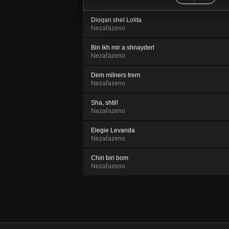
Dioqan shel Lolita
Nezařazeno
Bin ikh mir a shnayderl
Nezařazeno
Dem milners trern
Nezařazeno
Sha, shtil!
Nezařazeno
Elegie Levanda
Nezařazeno
Chiri biri bom
Nezařazeno