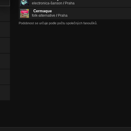
electronica-šanson
/
Praha
Cermaque
folk-alternative
/
Praha
Podobnost se určuje podle počtu společných fanoušků.