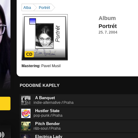
Alba
Portrét
Album
Portrét
25. 7. 2004
CD
Mastering:
Pavel Musil
PODOBNÉ KAPELY
A Banquet
indie-alternative
/
Praha
Hustler State
pop-punk
/
Praha
Pitch Bender
r&b-soul
/
Praha
Electrica Lady