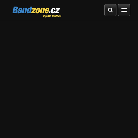
Bandzone.cz
žijeme hudbou