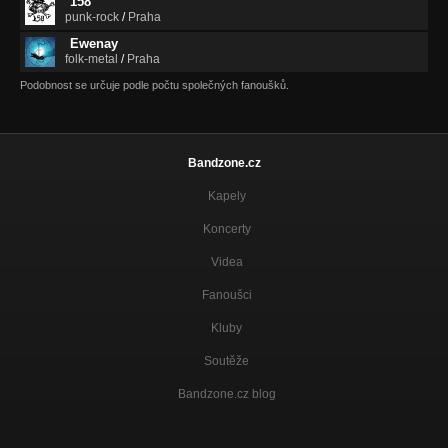
158
punk-rock
/
Praha
Ewenay
folk-metal
/
Praha
Podobnost se určuje podle počtu společných fanoušků.
Bandzone.cz
Kapely
Koncerty
Videa
Fanoušci
Kluby
Soutěže
Bandzone.cz blog