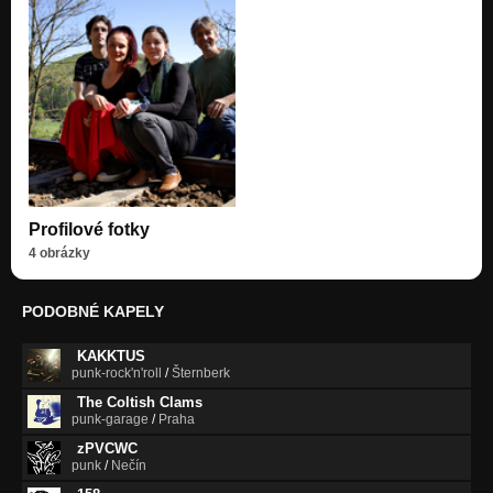
Profilové fotky
4 obrázky
PODOBNÉ KAPELY
KAKKTUS
punk-rock'n'roll
/
Šternberk
The Coltish Clams
punk-garage
/
Praha
zPVCWC
punk
/
Nečín