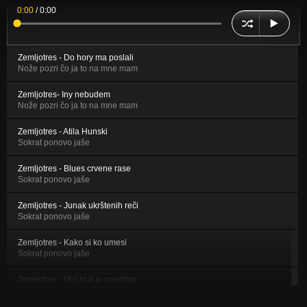
0:00
/
0:00
Zemljotres - Do hory ma poslali
Nože pozri čo ja to na mne mam
Zemljotres- Iny nebudem
Nože pozri čo ja to na mne mam
Zemljotres - Atila Hunski
Sokrat ponovo jaše
Zemljotres - Blues crvene rase
Sokrat ponovo jaše
Zemljotres - Junak ukrštenih reči
Sokrat ponovo jaše
Zemljotres - Kako si ko umesi
Sokrat ponovo jaše
Zemljotres - Moj brat je sportista
Sokrat ponovo jaše