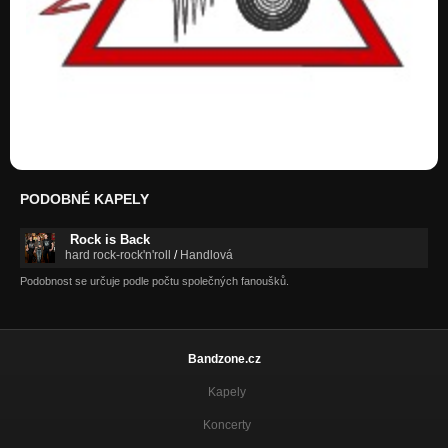
Šest stepeni Rihterove skale
PODOBNÉ KAPELY
Rock is Back
hard rock-rock'n'roll
/
Handlová
Podobnost se určuje podle počtu společných fanoušků.
Bandzone.cz
Kapely
Koncerty