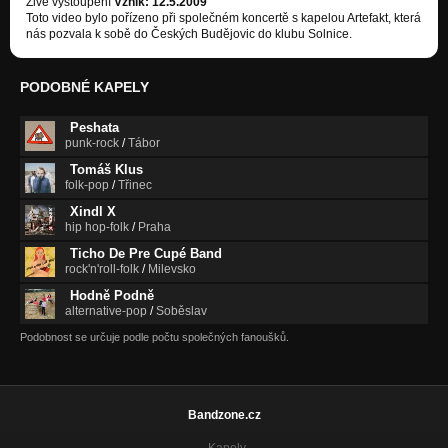
Živé vystoupení
Vznik: 12.5.2009
Toto video bylo pořízeno při společném koncertě s kapelou Artefakt, která
nás pozvala k sobě do Českých Budějovic do klubu Solnice.
PODOBNÉ KAPELY
Peshata
punk-rock
/
Tábor
Tomáš Klus
folk-pop
/
Třinec
Xindl X
hip hop-folk
/
Praha
Ticho De Pre Cupé Band
rock'n'roll-folk
/
Milevsko
Hodně Podně
alternative-pop
/
Soběslav
Podobnost se určuje podle počtu společných fanoušků.
Bandzone.cz
Kapely