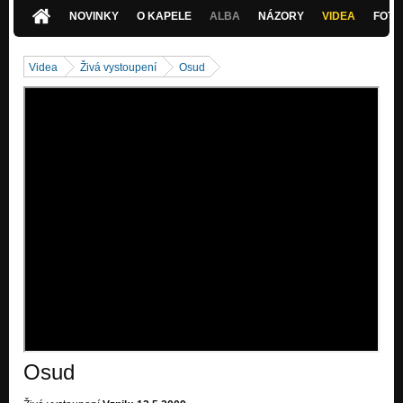
Nezařazeno
NOVINKY
O KAPELE
ALBA
NÁZORY
VIDEA
FOTK
Videa
Živá vystoupení
Osud
Osud