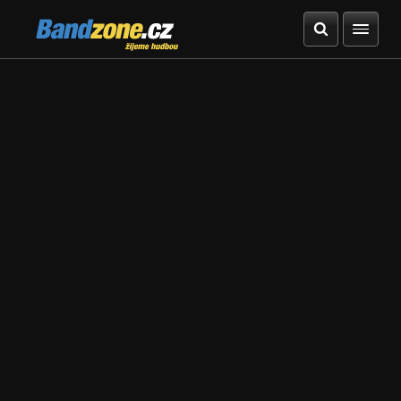
Bandzone.cz
žijeme hudbou