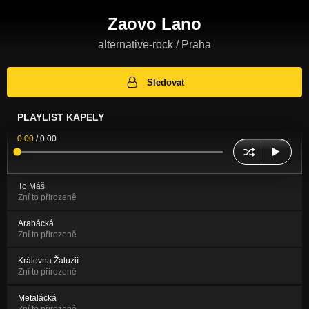
Zaovo Lano
alternative-rock / Praha
Sledovat
PLAYLIST KAPELY
0:00
/
0:00
To Máš
Zní to přirozeně
Arabácká
Zní to přirozeně
Královna Žaluzií
Zní to přirozeně
Metalácká