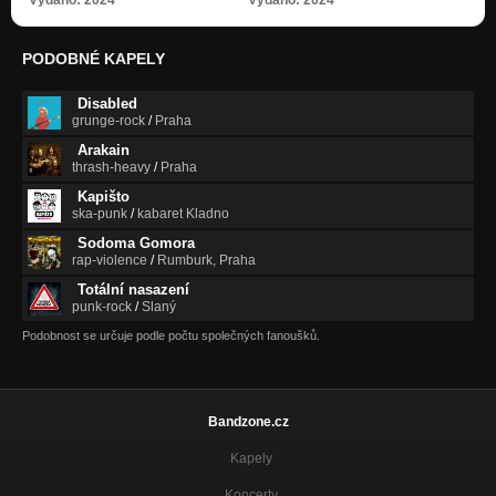
PODOBNÉ KAPELY
Disabled
grunge-rock
/
Praha
Arakain
thrash-heavy
/
Praha
Kapišto
ska-punk
/
kabaret Kladno
Sodoma Gomora
rap-violence
/
Rumburk, Praha
Totální nasazení
punk-rock
/
Slaný
Podobnost se určuje podle počtu společných fanoušků.
Bandzone.cz
Kapely
Koncerty