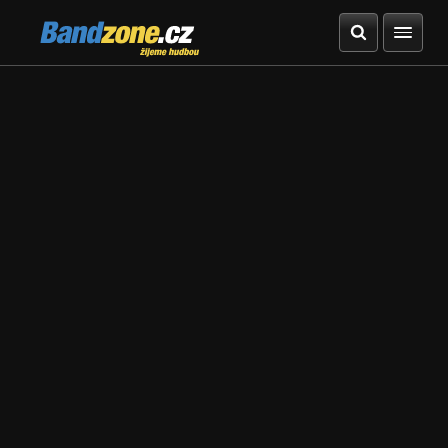
Bandzone.cz
žijeme hudbou