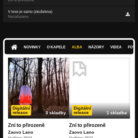
Zní to přirozeně
V lese je samo (zkušebna)
Nezařazeno
NOVINKY
O KAPELE
ALBA
NÁZORY
VIDEA
FOTK
Digitální
Digitální
release
release
3 skladby
1 skladba
Zní to přirozeně
Zní to přirozeně
Zaovo Lano
Zaovo Lano
Vydáno: 2024
Vydáno: 2024