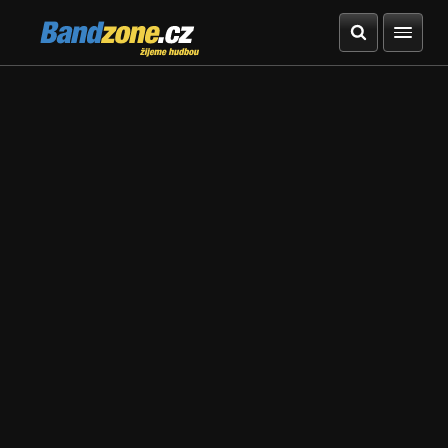
Bandzone.cz
žijeme hudbou