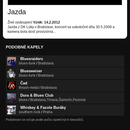
Jazda
Živé vystoupení
Vznik: 14.2.2012
Jazda z DK Lúky v Bratislave, koncert sa uskutočnil dňa 30.5.2008 a
kamera bola dosť provizórna...
PODOBNÉ KAPELY
Bluesraiders
blues-funk
/
Bratislava
Bluesweiser
blues-funk
/
Bratislava
Čad
thrash-metal
/
Bratislava
Dura & Blues Club
blues
/
Bratislava,Trnava,Šamorín,Pezinok
Whiskey & Fazole Buráky
southern rock
/
Praha
Podobnost se určuje podle počtu společných fanoušků.