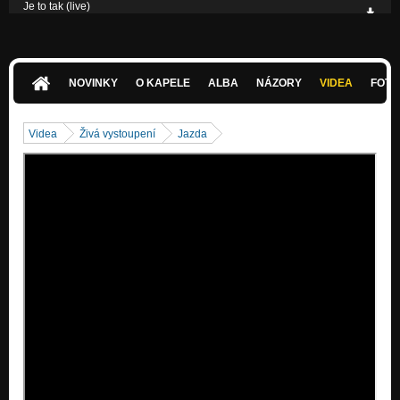
Je to tak (live)
Bluesrocková spoločnosť no.4
Plán (live)
Bluesrocková spoločnosť no.4
NOVINKY
O KAPELE
ALBA
NÁZORY
VIDEA
FOTK
Videa
Živá vystoupení
Jazda