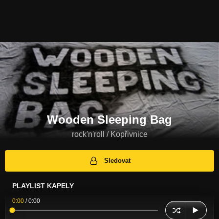
Wooden Sleeping Bag
rock'n'roll / Kopřivnice
Sledovat
PLAYLIST KAPELY
0:00
/
0:00