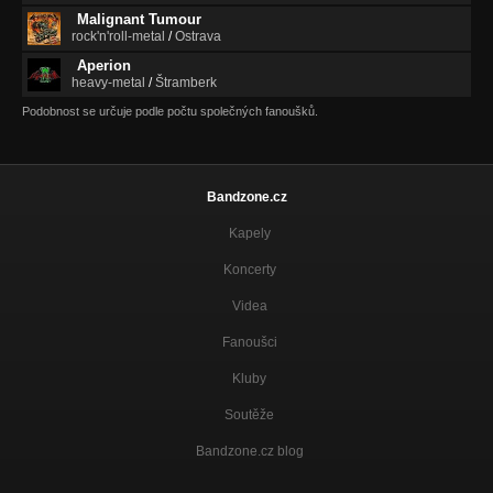
Malignant Tumour
rock'n'roll-metal
/
Ostrava
Aperion
heavy-metal
/
Štramberk
Podobnost se určuje podle počtu společných fanoušků.
Bandzone.cz
Kapely
Koncerty
Videa
Fanoušci
Kluby
Soutěže
Bandzone.cz blog