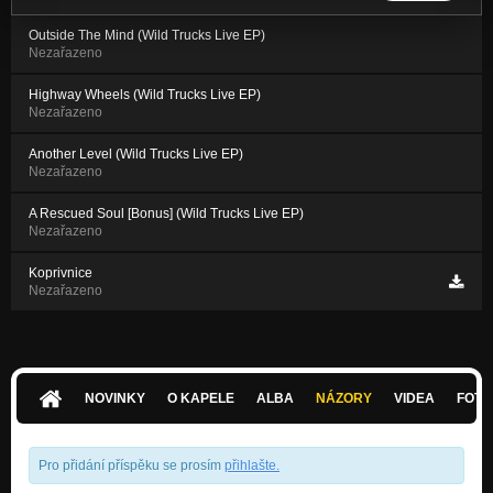
Outside The Mind (Wild Trucks Live EP)
Nezařazeno
Highway Wheels (Wild Trucks Live EP)
Nezařazeno
Another Level (Wild Trucks Live EP)
Nezařazeno
A Rescued Soul [Bonus] (Wild Trucks Live EP)
Nezařazeno
Koprivnice
Nezařazeno
NOVINKY
O KAPELE
ALBA
NÁZORY
VIDEA
FOTK
Pro přidání příspěku se prosím
přihlašte
.