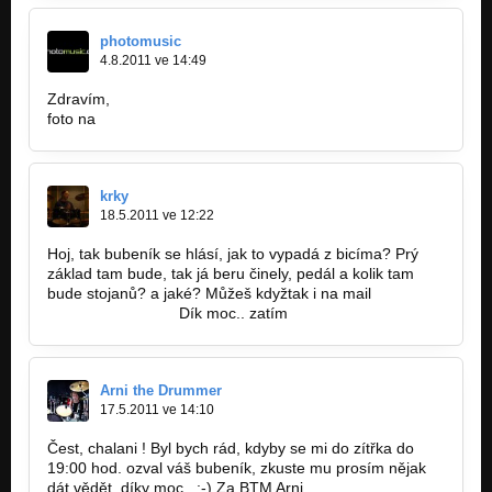
photomusic
4.8.2011 ve 14:49
Zdravím,
foto na
http://www.photomusic.cz/report/685…
krky
18.5.2011 ve 12:22
Hoj, tak bubeník se hlásí, jak to vypadá z bicíma? Prý
základ tam bude, tak já beru činely, pedál a kolik tam
bude stojanů? a jaké? Můžeš kdyžtak i na mail
krky1@sezanm.cz
Dík moc.. zatím
Arni the Drummer
17.5.2011 ve 14:10
Čest, chalani ! Byl bych rád, kdyby se mi do zítřka do
19:00 hod. ozval váš bubeník, zkuste mu prosím nějak
dát vědět, díky moc . :-) Za BTM Arni