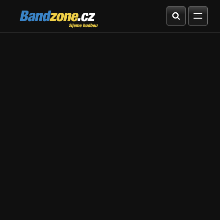
Bandzone.cz
žijeme hudbou