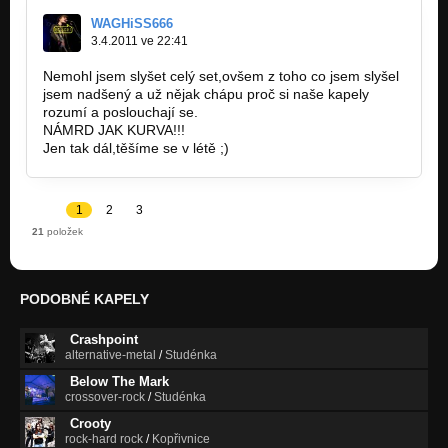
WAGHiSS666
3.4.2011 ve 22:41
Nemohl jsem slyšet celý set,ovšem z toho co jsem slyšel
jsem nadšený a už nějak chápu proč si naše kapely
rozumí a poslouchají se.
NÁMRD JAK KURVA!!!
Jen tak dál,těšíme se v létě ;)
1
2
3
21
položek
PODOBNÉ KAPELY
Crashpoint
alternative-metal
/
Studénka
Below The Mark
crossover-rock
/
Studénka
Crooty
rock-hard rock
/
Kopřivnice