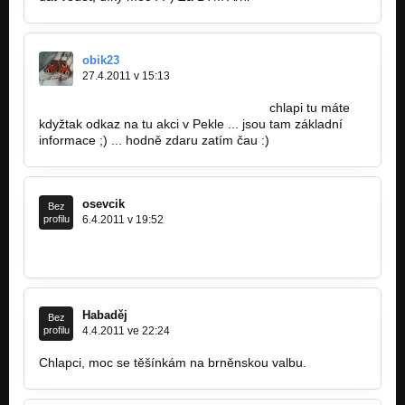
obik23
27.4.2011 v 15:13
http://www.meksstudenka.cz/program…
chlapi tu máte
kdyžtak odkaz na tu akci v Pekle ... jsou tam základní
informace ;) ... hodně zdaru zatím čau :)
osevcik
Bez
profilu
6.4.2011 v 19:52
http://www.youtube.com/watch?v=GcIchPPc…
Habaděj
Bez
profilu
4.4.2011 ve 22:24
Chlapci, moc se těšínkám na brněnskou valbu.