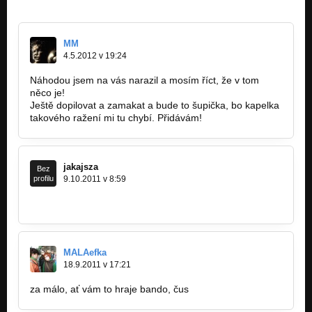
MM
4.5.2012 v 19:24
Náhodou jsem na vás narazil a mosím říct, že v tom
něco je!
Ještě dopilovat a zamakat a bude to šupička, bo kapelka
takového ražení mi tu chybí. Přidávám!
jakajsza
Bez
profilu
9.10.2011 v 8:59
http://bandzone.cz…
MALAefka
18.9.2011 v 17:21
za málo, ať vám to hraje bando, čus