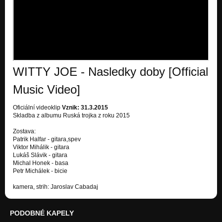
Ruská trojka
Humorus Pepinus /Vtipný Jožko/ (2015)
Ruská trojka
Ruská trojka (2015)
Ruská trojka
WITTY JOE - Nasledky doby [Official
Biker (2012)
Hajzlík
Music Video]
Zmyselnica (2012)
Oficiální videoklip
Vznik: 31.3.2015
Hajzlík
Skladba z albumu Ruská trojka z roku 2015
Už to vieš (2012)
Zostava:
Hajzlík
Patrik Halfar - gitara,spev
Viktor Mihálik - gitara
Bremeno ziarlivosti (2011)
Lukáš Slávik - gitara
Anticasanova
Michal Honek - basa
Petr Michálek - bicie
Den B (2011)
kamera, strih: Jaroslav Cabadaj
Anticasanova
Spoved skeptika (2011)
PODOBNÉ KAPELY
Anticasanova