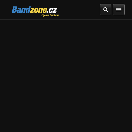
Bandzone.cz
žijeme hudbou