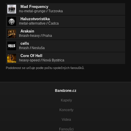
Mad Frequency
Rocker (2000)
nu-metal-grunge
/
Turzovka
Rocker
Haluzotvoristika
Nebeskí jazdci (2000)
metal-alternative
/
Čadca
Rocker
Arakain
thrash-heavy
/
Praha
Chvíle (2000)
cells
Rocker
thrash
/
Nesluša
V zajatí zvuku (1997)
Core Of Hell
Redman
heavy-speed
/
Nová Bystrica
Podobnost se určuje podle počtu společných fanoušků.
Chráň si vieru (1997)
Redman
Je to bláznivé (1997)
Bandzone.cz
Redman
Kapely
Koncerty
Videa
Fanoušci