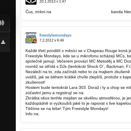
20.1.2013 v 1:47
Čus, mrkni na
http://bandzone.cz/letthemburn
banda hledá
freestylemondays
7.2.2012 v 6:46
Každé třetí pondělí v měsíci se v Chapeau Rouge koná j
Freestyle Mondays, kde se u mikrofonu scházejí MCs, be
společně jamují. Večerem provází MC Metoděj a MC Doz
rovněž se střídá s DJs (tentokrát Shock O´, Backman, F.I
Nezáleží na to, zda začínáš nebo to za majkem zkušeně 
uvidíš, jak se během krátké chvíle zlepšíš, protože s kap
zkušenost!
Hostem bude tentokrát Lara 303. Doraž i ty a chop se mik
zúčastní jamu a registrují se na:
http://freestylemondays
Zkrátka okus tenhle mejdan se skvělou atmosférou, je jen
každopádně si vyzkoušíš jaké to je rapovat s live kapelo
Těšíme se na tebe! Tým Freestyle Mondays!
Info na:
http://freestylemondays.cz/.