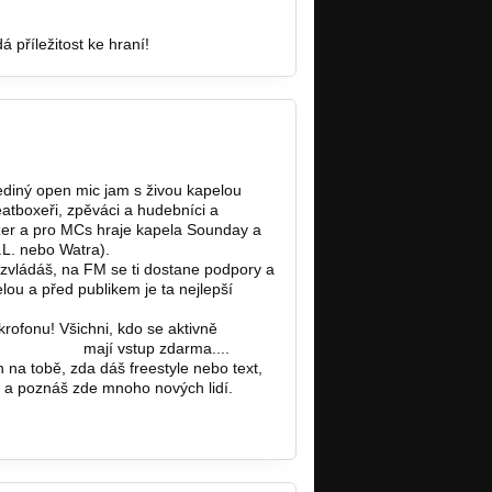
 příležitost ke hraní!
ediný open mic jam s živou kapelou
atboxeři, zpěváci a hudebníci a
er a pro MCs hraje kapela Sounday a
.L. nebo Watra).
zvládáš, na FM se ti dostane podpory a
elou a před publikem je ta nejlepší
rofonu! Všichni, kdo se aktivně
.cz/fm-mcs…
mají vstup zdarma....
 na tobě, zda dáš freestyle nebo text,
u a poznáš zde mnoho nových lidí.