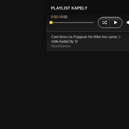
PLAYLIST KAPELY
0:00
/
0:00
Cast dissu na Foggose No Mike bez uprav :)
ciste AudaCity :D
Nezařazeno