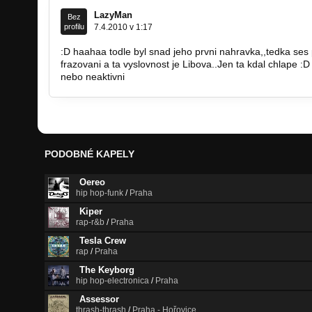
LazyMan
Bez
profilu
7.4.2010 v 1:17
:D haahaa todle byl snad jeho prvni nahravka,,tedka ses
frazovani a ta vyslovnost je Libova..Jen ta kdal chlape :
nebo neaktivni
PODOBNÉ KAPELY
Oereo
hip hop-funk
/
Praha
Kiper
rap-r&b
/
Praha
Tesla Crew
rap
/
Praha
The Keyborg
hip hop-electronica
/
Praha
Assessor
thrash-thrash
/
Praha - Hořovice