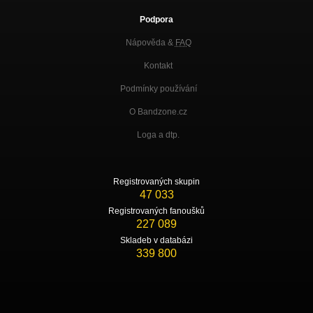
Podpora
Nápověda &
FAQ
Kontakt
Podmínky používání
O Bandzone.cz
Loga a dtp.
Registrovaných skupin
47 033
Registrovaných fanoušků
227 089
Skladeb v databázi
339 800