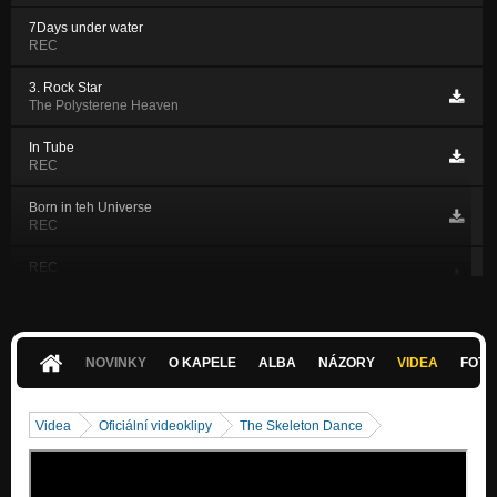
7Days under water
REC
3. Rock Star
The Polysterene Heaven
In Tube
REC
Born in teh Universe
REC
REC
REC
Cosmodrom
REC
NOVINKY
O KAPELE
ALBA
NÁZORY
VIDEA
FOTK
Paris
REC
Videa
Oficiální videoklipy
The Skeleton Dance
Return To Saturn
REC