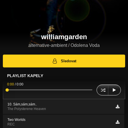
williamgarden
alternative-ambient / Odolena Voda
Sledovat
PLAYLIST KAPELY
0:00
/
0:00
10. Sám,sám,sám..
The Polysterene Heaven
Two Worlds
REC