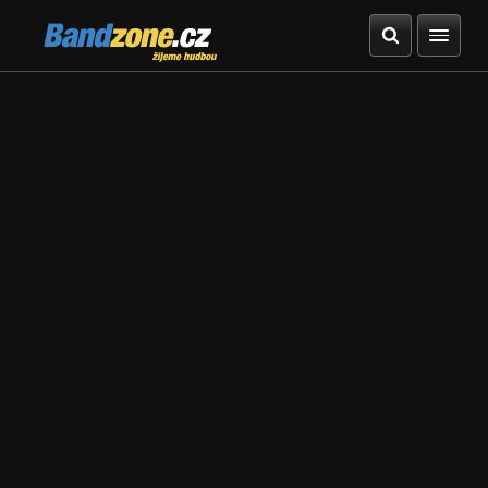
Bandzone.cz
žijeme hudbou