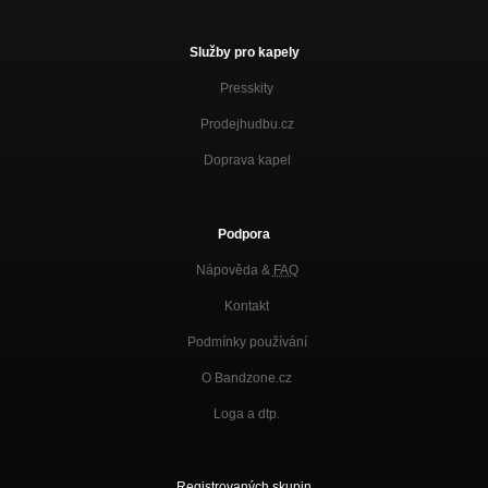
Služby pro kapely
Presskity
Prodejhudbu.cz
Doprava kapel
Podpora
Nápověda &
FAQ
Kontakt
Podmínky používání
O Bandzone.cz
Loga a dtp.
Registrovaných skupin