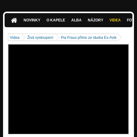
Věčný pár - MEMENTO DOBY 2012
Nezařazeno
NOVINKY
O KAPELE
ALBA
NÁZORY
VIDEA
FOTK
Druhé já - MEMENTO DOBY 2012
Nezařazeno
Videa
Živá vystoupení
Pia Fraus přímo ze studia Ex-Avik
Opraš svou čest - MEMENTO DOBY 2012
Nezařazeno
Ruka váhavá - MEMENTO DOBY 2012
Nezařazeno
Magická kniha - MEMENTO DOBY 2012
Nezařazeno
Kupředu levá - PIA FRAUS 2009
Nezařazeno
Čobol - PIA FRAUS 2009
Nezařazeno
Arogance - PIA FRAUS 2009
Nezařazeno