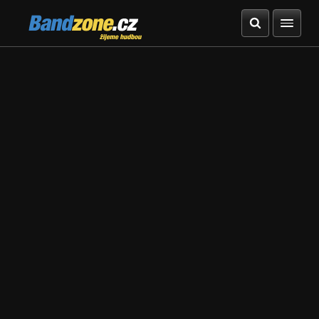
Bandzone.cz
žijeme hudbou