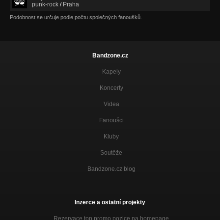
punk-rock
/
Praha
Podobnost se určuje podle počtu společných fanoušků.
Bandzone.cz
Kapely
Koncerty
Videa
Fanoušci
Kluby
Soutěže
Bandzone.cz blog
Inzerce a ostatní projekty
Rezervace top promo pozice na homepage