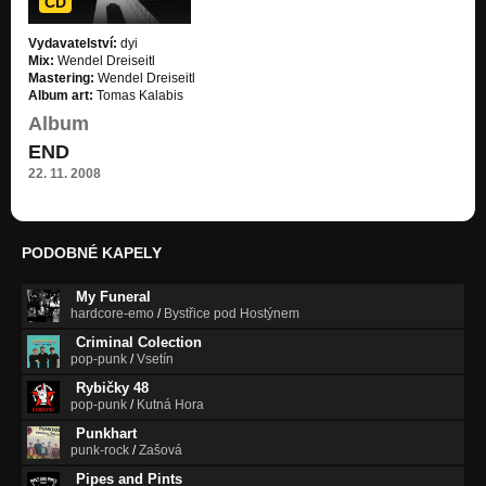
CD
Vydavatelství:
dyi
Mix:
Wendel Dreiseitl
Mastering:
Wendel Dreiseitl
Album art:
Tomas Kalabis
Album
END
22. 11. 2008
PODOBNÉ KAPELY
My Funeral
hardcore-emo
/
Bystřice pod Hostýnem
Criminal Colection
pop-punk
/
Vsetín
Rybičky 48
pop-punk
/
Kutná Hora
Punkhart
punk-rock
/
Zašová
Pipes and Pints