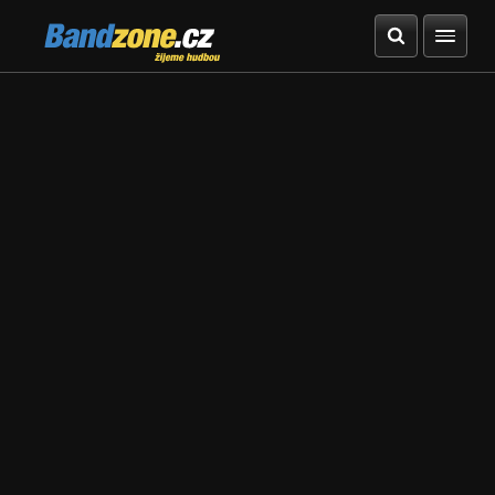
Bandzone.cz
žijeme hudbou