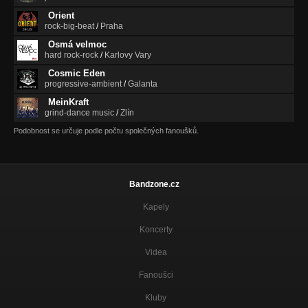
Orient
rock-big-beat
/
Praha
Osmá velmoc
hard rock-rock
/
Karlovy Vary
Cosmic Eden
progressive-ambient
/
Galanta
MeinKraft
grind-dance music
/
Zlín
Podobnost se určuje podle počtu společných fanoušků.
Bandzone.cz
Kapely
Koncerty
Videa
Fanoušci
Kluby