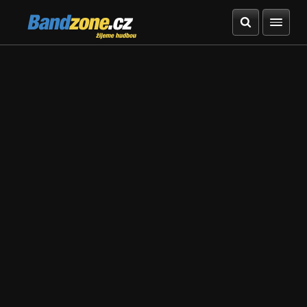
Bandzone.cz
žijeme hudbou