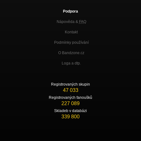
Podpora
Nápověda &
FAQ
Kontakt
Podmínky používání
O Bandzone.cz
Loga a dtp.
Registrovaných skupin
47 033
Registrovaných fanoušků
227 089
Skladeb v databázi
339 800