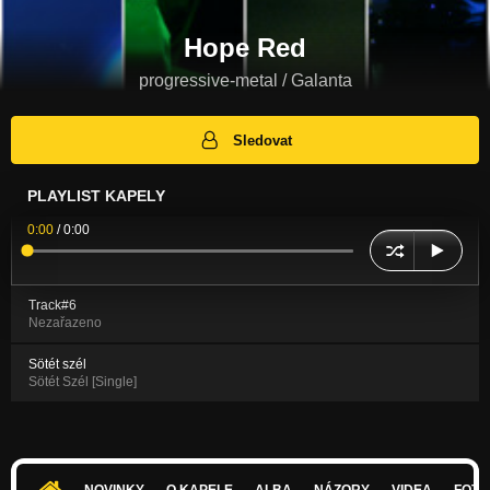
Hope Red
progressive-metal / Galanta
Sledovat
PLAYLIST KAPELY
0:00
/
0:00
Track#6
Nezařazeno
Sötét szél
Sötét Szél [Single]
NOVINKY
O KAPELE
ALBA
NÁZORY
VIDEA
FOTK