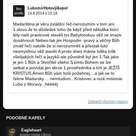
LubomírHotový&spol
Bez
profilu
19.8.2014 v 15:18
Madarština je věru zvláštní řeč-nerozumím v tom ani
1.slovu.Je to důsledek toho-že když před několika tisíci
léty-naši praotcové stavěli tzv.Babylonskou věž ve snaze
dosáhnouti Nebes-tak jim Hospodin -pravý a věčný Bůh
zmátl řeči natolik-že si nerozumněli a přestali tuto
nesmyslnou věž stavět.A proto dnes máme tolika tolik
všelijakých řečí a jazyků-ale původně byl jen 1.Tak jako
je jen 1.Bůh a Stvořitel všeho.S tímto Bohem se lze
setkat a povídat jen skrze 1.prostředníka a tím je JEŽÍŠ
KRISTUS.Ámen.Bůh vám hoši požehnej....a jak se to
řekne Madarsky ....nemtudom...Kristovec a rock.misionár
Lubo z Moravy...hééééj
Zobrazit všechny názory
PODOBNÉ KAPELY
Eagleheart
power-metal
/
Brno