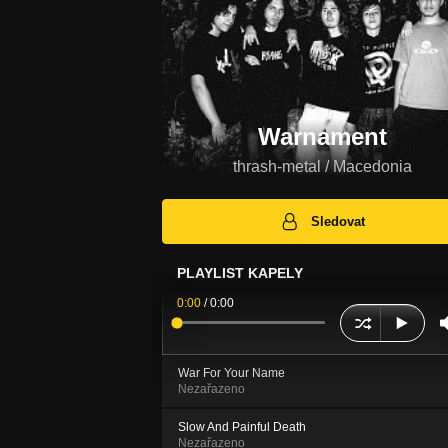
Warnament
thrash-metal / Macedonia
Sledovat
PLAYLIST KAPELY
0:00
/
0:00
War For Your Name
Nezařazeno
Slow And Painful Death
Nezařazeno