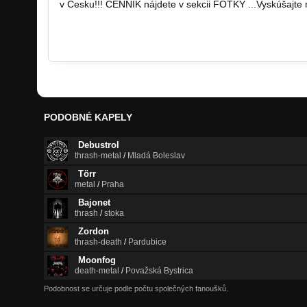
v Česku!!! CENNÍK nájdete v sekcii FOTKY ...Vyskúšajte 
PODOBNÉ KAPELY
Debustrol
thrash-metal
/
Mladá Boleslav
Törr
metal
/
Praha
Bajonet
thrash
/
stoka
Zordon
thrash-death
/
Pardubice
Moonfog
death-metal
/
Považská Bystrica
Podobnost se určuje podle počtu společných fanoušků.