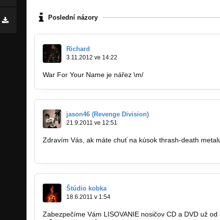
Poslední názory
Richard
3.11.2012 ve 14:22
War For Your Name je nářez \m/
jason46 (Revenge Division)
21.9.2011 ve 12:51
Zdravím Vás, ak máte chuť na kúsok thrash-death metalu,
http://bandzone.cz/revengedivision
Štúdio kobka
18.6.2011 v 1:54
Zabezpečíme Vám LISOVANIE nosičov CD a DVD už od 30