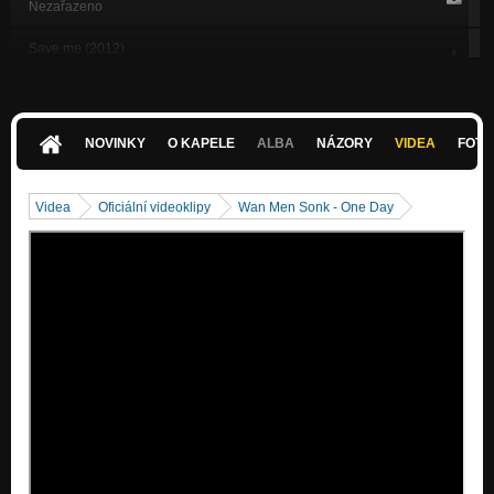
Nezařazeno
Save me (2012)
Nezařazeno
What You Gonna Do (2012)
Nezařazeno
NOVINKY
O KAPELE
ALBA
NÁZORY
VIDEA
FOTK
I Wanna See You Now (2012)
Nezařazeno
Videa
Oficiální videoklipy
Wan Men Sonk - One Day
Hold on (2012)
Nezařazeno
Something in the air (2012)
Nezařazeno
Everyday (acoustic) 2015
Nezařazeno
Control (unplugged 2011)
Nezařazeno
One day (unplugged 2011)
Nezařazeno