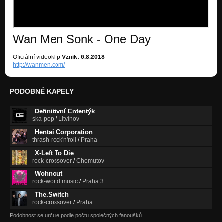
What you gonna do (unplugged 2011)
Nezařazeno
Wan Men Sonk - One Day
Something in the air (LiveInJesenice 24.4.2010)
Nezařazeno
Oficiální videoklip
Vznik: 6.8.2018
http://wanmen.com/
PODOBNÉ KAPELY
Definitivní Ententýk
ska-pop
/
Litvínov
Hentai Corporation
thrash-rock'n'roll
/
Praha
X-Left To Die
rock-crossover
/
Chomutov
Wohnout
rock-world music
/
Praha 3
The.Switch
rock-crossover
/
Praha
Podobnost se určuje podle počtu společných fanoušků.