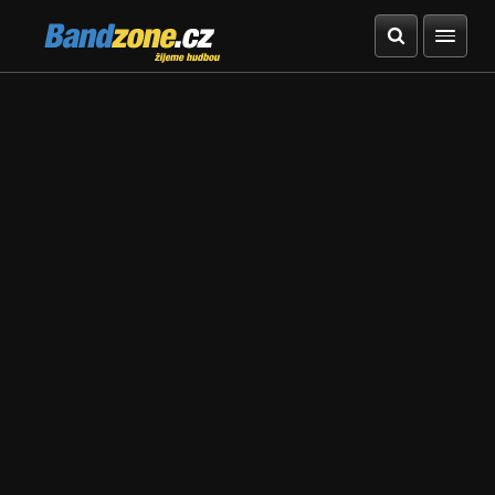
Bandzone.cz
žijeme hudbou