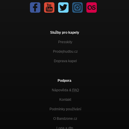
Služby pro kapely
Presskity
Prodejhudbu.cz
Doprava kapel
Podpora
Nápověda &
FAQ
Kontakt
Podmínky používání
O Bandzone.cz
Loga a dtp.