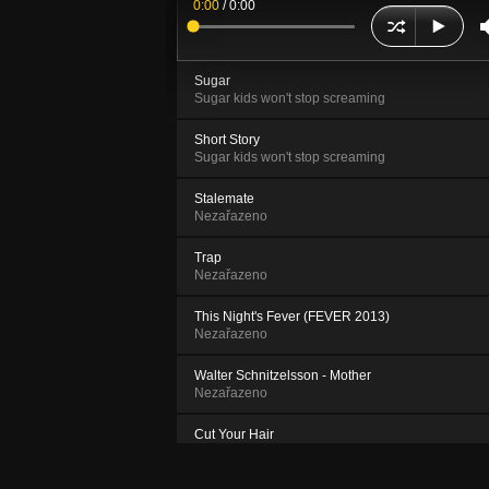
0:00
/
0:00
Sugar
Sugar kids won't stop screaming
Short Story
Sugar kids won't stop screaming
Stalemate
Nezařazeno
Trap
Nezařazeno
This Night's Fever (FEVER 2013)
Nezařazeno
Walter Schnitzelsson - Mother
Nezařazeno
Cut Your Hair
FEVER