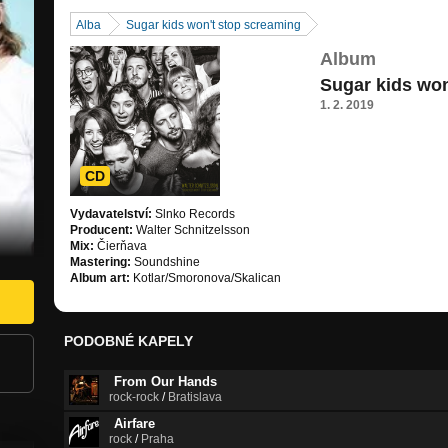
Alba
Sugar kids won't stop screaming
Album
Sugar kids won
1. 2. 2019
CD
Vydavatelství:
Slnko Records
Producent:
Walter Schnitzelsson
Mix:
Čierňava
Mastering:
Soundshine
Album art:
Kotlar/Smoronova/Skalican
PODOBNÉ KAPELY
From Our Hands
rock-rock
/
Bratislava
Airfare
rock
/
Praha