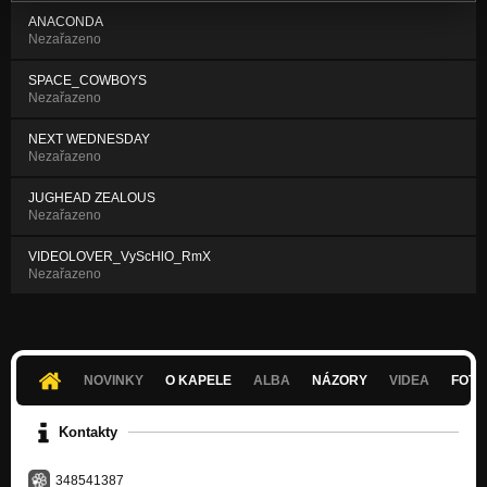
ANACONDA
Nezařazeno
SPACE_COWBOYS
Nezařazeno
NEXT WEDNESDAY
Nezařazeno
JUGHEAD ZEALOUS
Nezařazeno
VIDEOLOVER_VyScHlO_RmX
Nezařazeno
NOVINKY
O KAPELE
ALBA
NÁZORY
VIDEA
FOTK
Kontakty
348541387