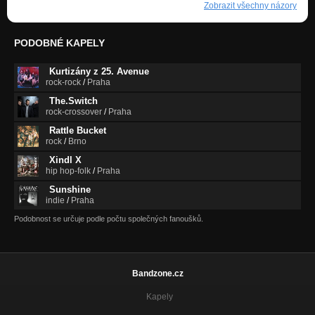
Zobrazit všechny názory
PODOBNÉ KAPELY
Kurtizány z 25. Avenue
rock-rock
/
Praha
The.Switch
rock-crossover
/
Praha
Rattle Bucket
rock
/
Brno
Xindl X
hip hop-folk
/
Praha
Sunshine
indie
/
Praha
Podobnost se určuje podle počtu společných fanoušků.
Bandzone.cz
Kapely