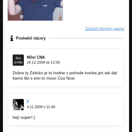
Zobrazit všechny galerie
Poslední názory
NOsi CNA
Bez
profilu
26.12.2009 ve 13:39
Dobre ty Zelicko je to hodne v pohode tvorba jen tak dal
kamo libi s emi to mooc Cus Nosi
F
4.11.2009 v 11:48
hej! super!:)