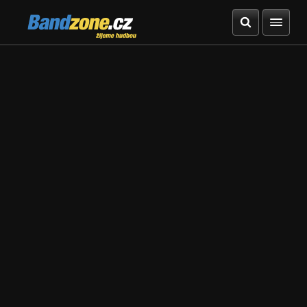
Bandzone.cz
žijeme hudbou