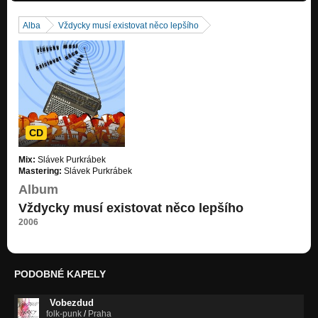
Vedoucí
...a nepřestanou!
Alba
Vždycky musí existovat něco lepšího
Ubrus
Ze zahrady žraloka
Růže
Ze zahrady žraloka
Dobový valčík
Ze zahrady žraloka
CD
Velryba
Mix:
Slávek Purkrábek
Ze zahrady žraloka
Mastering:
Slávek Purkrábek
Album
Lososi
Ze zahrady žraloka
Vždycky musí existovat něco lepšího
2006
Papoušek
Ze zahrady žraloka
Ševci
PODOBNÉ KAPELY
Ze zahrady žraloka
Vobezdud
Vlčí mák
folk-punk
/
Praha