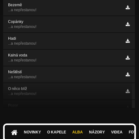
Bezemě
...a nepřestanou!
Copánky
...a nepřestanou!
Hadi
...a nepřestanou!
Kalná voda
...a nepřestanou!
Neštěstí
...a nepřestanou!
O něco blíž
...a nepřestanou!
Pozor
...a nepřestanou!
Slunce
...a nepřestanou!
NOVINKY
O KAPELE
ALBA
NÁZORY
VIDEA
FOTK