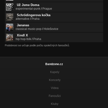
Ze zahrady žraloka
Už Jsme Doma
experimental-punk
/
Prague
HLN
Vždycky musí existovat něco lepšího
Schrödingerova kočka
alternative
/
Praha
Ibišek
Jananas
Vždycky musí existovat něco lepšího
classical music-pop
/
Holešovice
Xindl X
Labuť
hip hop-folk
/
Praha
Vždycky musí existovat něco lepšího
Podobnost se určuje podle počtu společných fanoušků.
Svatební
Kaštan 20.2.2010
Mše
Bandzone.cz
Kaštan 20.2.2010
Kapely
Hory
Kaštan 20.2.2010
Koncerty
Havran
Videa
Kaštan 20.2.2010
Fanoušci
Fabrika
Kluby
Kaštan 20.2.2010