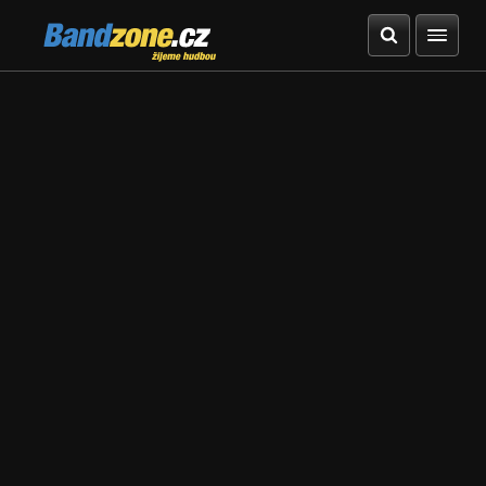
Bandzone.cz
žijeme hudbou