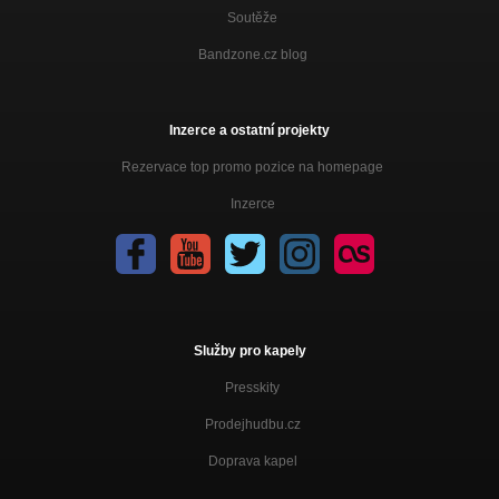
Soutěže
Ovce
Kaštan 20.2.2010
Bandzone.cz blog
Pešák
Kaštan 20.2.2010
Inzerce a ostatní projekty
Rezervace top promo pozice na homepage
Inzerce
Služby pro kapely
Presskity
Prodejhudbu.cz
Doprava kapel