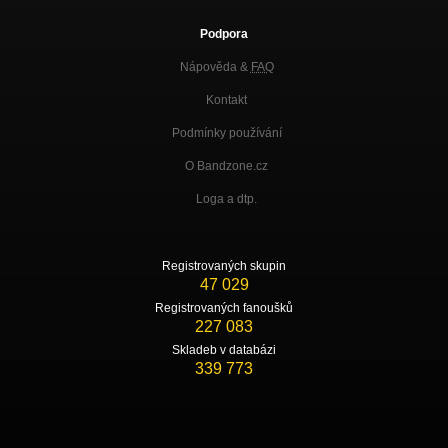
Podpora
Nápověda &
FAQ
Kontakt
Podmínky používání
O Bandzone.cz
Loga a dtp.
Registrovaných skupin
47 029
Registrovaných fanoušků
227 083
Skladeb v databázi
339 773