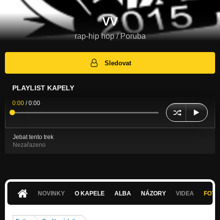
VV
rap-hip hop / Poruba
Sledovat
PLAYLIST KAPELY
0:00
/
0:00
Jebat tento trek
Nezařazeno
NOVINKY
O KAPELE
ALBA
NÁZORY
VIDEA
FOTK