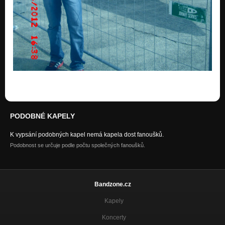
PODOBNÉ KAPELY
K vypsání podobných kapel nemá kapela dost fanoušků.
Podobnost se určuje podle počtu společných fanoušků.
Bandzone.cz
Kapely
Koncerty