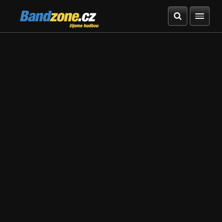
Bandzone.cz
žijeme hudbou