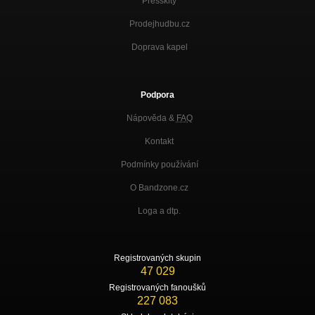
Presskity
Prodejhudbu.cz
Doprava kapel
Podpora
Nápověda &
FAQ
Kontakt
Podmínky používání
O Bandzone.cz
Loga a dtp.
Registrovaných skupin
47 029
Registrovaných fanoušků
227 083