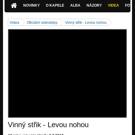
Nezařazeno
NOVINKY
O KAPELE
ALBA
NÁZORY
VIDEA
FOTK
Lokaj - (Čusárna 2015)
Nezařazeno
Videa
Oficiální videoklipy
Vinný střik - Levou nohou
Pardubická - (Makrely budou 2012)
Nezařazeno
Porno (Všehopecky 2010)
Nezařazeno
Hej mámo! (demo Prázdniny 2009)
Nezařazeno
Tekila (2004)
Nezařazeno
Vinný střik - Levou nohou