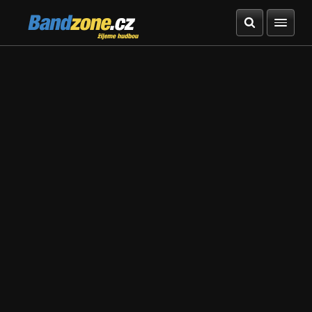
Bandzone.cz
žijeme hudbou