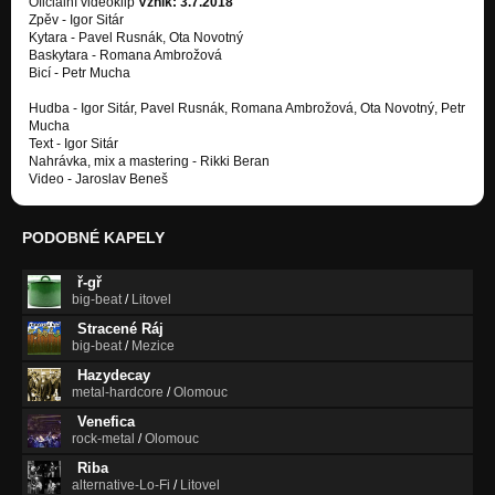
Oficiální videoklip
Vznik: 3.7.2018
Zpěv - Igor Sitár
Kytara - Pavel Rusnák, Ota Novotný
Baskytara - Romana Ambrožová
Bicí - Petr Mucha
Hudba - Igor Sitár, Pavel Rusnák, Romana Ambrožová, Ota Novotný, Petr
Mucha
Text - Igor Sitár
Nahrávka, mix a mastering - Rikki Beran
Video - Jaroslav Beneš
PODOBNÉ KAPELY
ř-gř
big-beat
/
Litovel
Stracené Ráj
big-beat
/
Mezice
Hazydecay
metal-hardcore
/
Olomouc
Venefica
rock-metal
/
Olomouc
Riba
alternative-Lo-Fi
/
Litovel