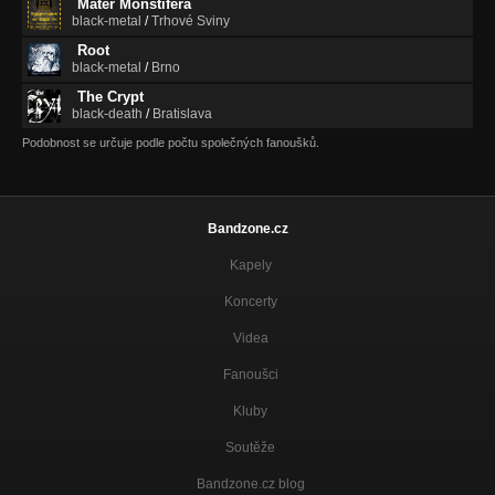
Mater Monstifera
black-metal
/
Trhové Sviny
Root
black-metal
/
Brno
The Crypt
black-death
/
Bratislava
Podobnost se určuje podle počtu společných fanoušků.
Bandzone.cz
Kapely
Koncerty
Videa
Fanoušci
Kluby
Soutěže
Bandzone.cz blog