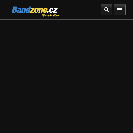
Bandzone.cz
žijeme hudbou