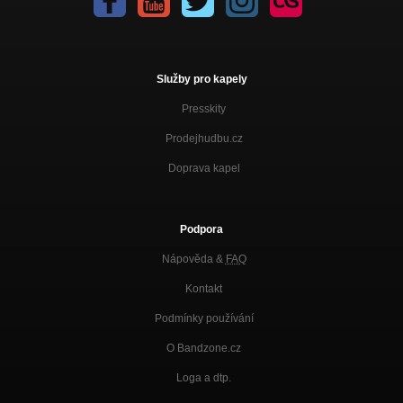
Služby pro kapely
Presskity
Prodejhudbu.cz
Doprava kapel
Podpora
Nápověda &
FAQ
Kontakt
Podmínky používání
O Bandzone.cz
Loga a dtp.