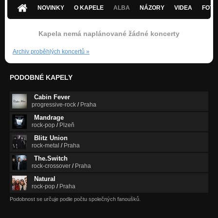
Nezařazeno
NOVINKY
O KAPELE
ALBA
NÁZORY
VIDEA
FOTK
VOLTAVOX_Lítám kolem Tvých čar
Nezařazeno
Kapela nemá naplánované žádné koncerty
VOLTAVOX_Dejchej
Archiv proběhlých koncertů
»
Nezařazeno
PODOBNÉ KAPELY
Cabin Fever
progressive-rock
/
Praha
Mandrage
rock-pop
/
Plzeň
Blitz Union
rock-metal
/
Praha
The.Switch
rock-crossover
/
Praha
Natural
rock-pop
/
Praha
Podobnost se určuje podle počtu společných fanoušků.