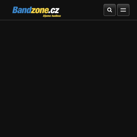
Bandzone.cz
žijeme hudbou