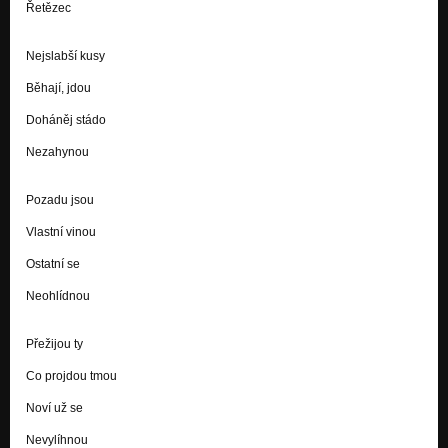
Řetězec
Nejslabší kusy
Běhají, jdou
Doháněj stádo
Nezahynou
Pozadu jsou
Vlastní vinou
Ostatní se
Neohlídnou
Přežijou ty
Co projdou tmou
Noví už se
Nevylíhnou