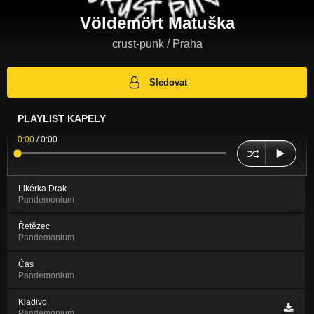
Völdemört Matuška
crust-punk / Praha
Sledovat
PLAYLIST KAPELY
0:00
/
0:00
Likérka Drak
Pandemonium
Řetězec
Pandemonium
Čas
Pandemonium
Kladivo
Pandemonium