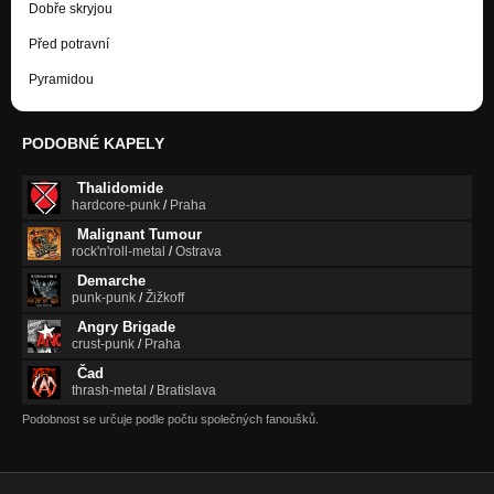
Dobře skryjou
Před potravní
Pyramidou
PODOBNÉ KAPELY
Thalidomide
hardcore-punk
/
Praha
Malignant Tumour
rock'n'roll-metal
/
Ostrava
Demarche
punk-punk
/
Žižkoff
Angry Brigade
crust-punk
/
Praha
Čad
thrash-metal
/
Bratislava
Podobnost se určuje podle počtu společných fanoušků.