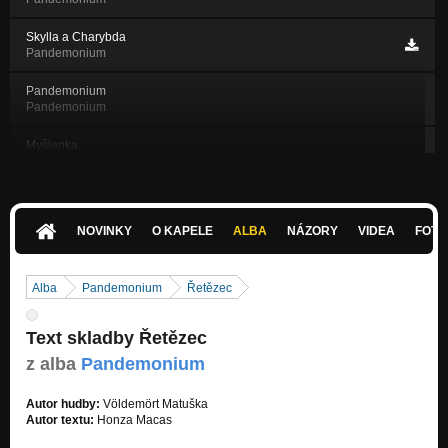
Skylla a Charybda
Pandemonium
Pandemonium
Pandemonium
Myšlenka
Pandemonium
Hanba lidem
Pandemonium
NOVINKY
O KAPELE
ALBA
NÁZORY
VIDEA
FOTK
Dvojitá oběť
Pandemonium
Alba
Pandemonium
Řetězec
Sousedi - demo
Nezařazeno
Text skladby Řetězec
z alba
Pandemonium
Autor hudby:
Völdemört Matuška
Autor textu:
Honza Macas