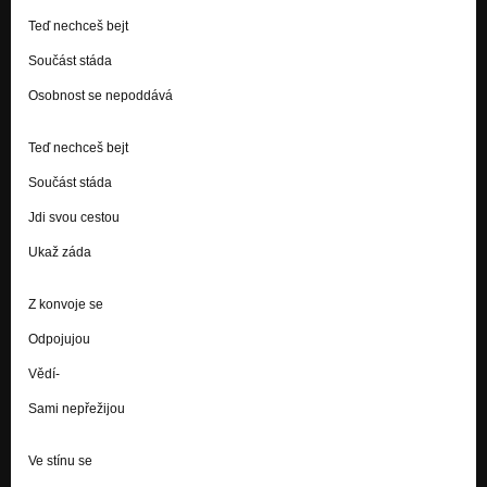
Teď nechceš bejt
Součást stáda
Osobnost se nepoddává
Teď nechceš bejt
Součást stáda
Jdi svou cestou
Ukaž záda
Z konvoje se
Odpojujou
Vědí-
Sami nepřežijou
Ve stínu se